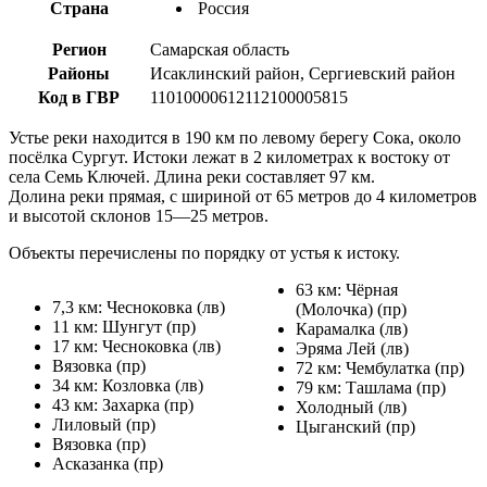
Страна
Россия
Регион
Самарская область
Районы
Исаклинский район, Сергиевский район
Код в ГВР
11010000612112100005815
Устье реки находится в 190 км по левому берегу Сока, около
посёлка Сургут. Истоки лежат в 2 километрах к востоку от
села Семь Ключей. Длина реки составляет 97 км.
Долина реки прямая, с шириной от 65 метров до 4 километров
и высотой склонов 15—25 метров.
Объекты перечислены по порядку от устья к истоку.
63 км: Чёрная
7,3 км: Чесноковка (лв)
(Молочка) (пр)
11 км: Шунгут (пр)
Карамалка (лв)
17 км: Чесноковка (лв)
Эряма Лей (лв)
Вязовка (пр)
72 км: Чембулатка (пр)
34 км: Козловка (лв)
79 км: Ташлама (пр)
43 км: Захарка (пр)
Холодный (лв)
Лиловый (пр)
Цыганский (пр)
Вязовка (пр)
Асказанка (пр)