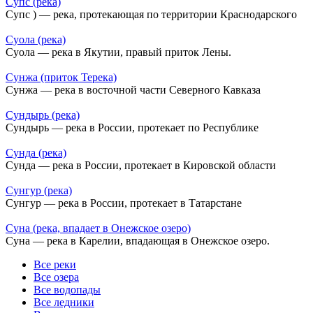
Супс (река)
Супс ) — река, протекающая по территории Краснодарского
Суола (река)
Суола — река в Якутии, правый приток Лены.
Сунжа (приток Терека)
Сунжа — река в восточной части Северного Кавказа
Сундырь (река)
Сундырь — река в России, протекает по Республике
Сунда (река)
Сунда — река в России, протекает в Кировской области
Сунгур (река)
Сунгур — река в России, протекает в Татарстане
Суна (река, впадает в Онежское озеро)
Суна — река в Карелии, впадающая в Онежское озеро.
Все реки
Все озера
Все водопады
Все ледники