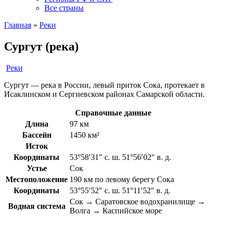
Все страны
Главная
»
Реки
Сургут (река)
Реки
Сургут — река в России, левый приток Сока, протекает в
Исаклинском и Сергиевском районах Самарской области.
Справочные данные
Длина
97 км
Бассейн
1450 км²
Исток
Координаты
53°58′31″ с. ш. 51°56′02″ в. д.
Устье
Сок
Местоположение
190 км по левому берегу Сока
Координаты
53°55′52″ с. ш. 51°11′52″ в. д.
Сок → Саратовское водохранилище →
Водная система
Волга → Каспийское море