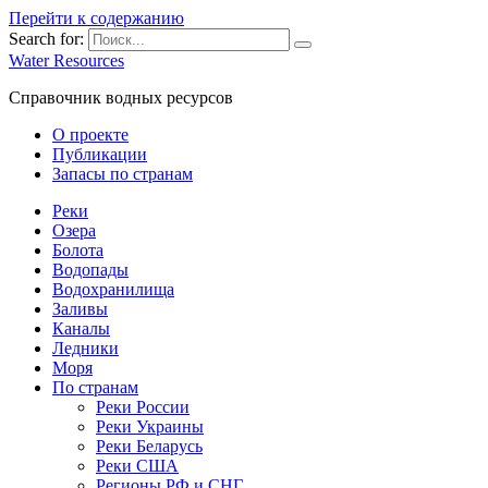
Перейти к содержанию
Search for:
Water Resources
Справочник водных ресурсов
О проекте
Публикации
Запасы по странам
Реки
Озера
Болота
Водопады
Водохранилища
Заливы
Каналы
Ледники
Моря
По странам
Реки России
Реки Украины
Реки Беларусь
Реки США
Регионы РФ и СНГ