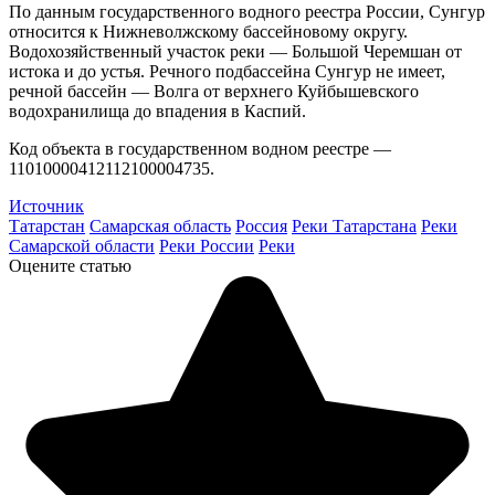
По данным государственного водного реестра России, Сунгур
относится к Нижневолжскому бассейновому округу.
Водохозяйственный участок реки — Большой Черемшан от
истока и до устья. Речного подбассейна Сунгур не имеет,
речной бассейн — Волга от верхнего Куйбышевского
водохранилища до впадения в Каспий.
Код объекта в государственном водном реестре —
11010000412112100004735.
Источник
Татарстан
Самарская область
Россия
Реки Татарстана
Реки
Самарской области
Реки России
Реки
Оцените статью