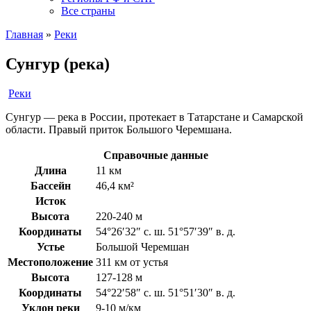
Все страны
Главная
»
Реки
Сунгур (река)
Реки
Сунгур — река в России, протекает в Татарстане и Самарской
области. Правый приток Большого Черемшана.
Справочные данные
Длина
11 км
Бассейн
46,4 км²
Исток
Высота
220-240 м
Координаты
54°26′32″ с. ш. 51°57′39″ в. д.
Устье
Большой Черемшан
Местоположение
311 км от устья
Высота
127-128 м
Координаты
54°22′58″ с. ш. 51°51′30″ в. д.
Уклон реки
9-10 м/км