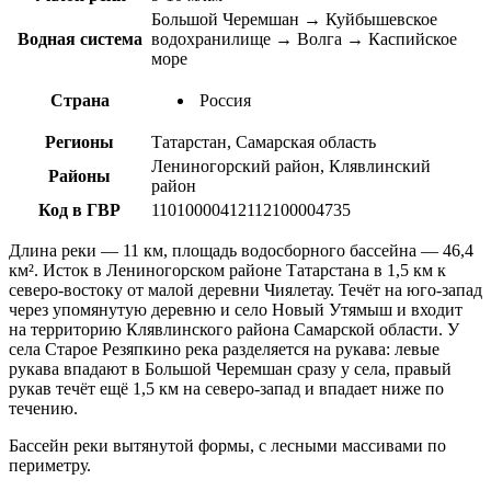
Большой Черемшан → Куйбышевское
Водная система
водохранилище → Волга → Каспийское
море
Страна
Россия
Регионы
Татарстан, Самарская область
Лениногорский район, Клявлинский
Районы
район
Код в ГВР
11010000412112100004735
Длина реки — 11 км, площадь водосборного бассейна — 46,4
км². Исток в Лениногорском районе Татарстана в 1,5 км к
северо-востоку от малой деревни Чиялетау. Течёт на юго-запад
через упомянутую деревню и село Новый Утямыш и входит
на территорию Клявлинского района Самарской области. У
села Старое Резяпкино река разделяется на рукава: левые
рукава впадают в Большой Черемшан сразу у села, правый
рукав течёт ещё 1,5 км на северо-запад и впадает ниже по
течению.
Бассейн реки вытянутой формы, с лесными массивами по
периметру.