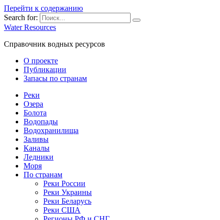
Перейти к содержанию
Search for:
Water Resources
Справочник водных ресурсов
О проекте
Публикации
Запасы по странам
Реки
Озера
Болота
Водопады
Водохранилища
Заливы
Каналы
Ледники
Моря
По странам
Реки России
Реки Украины
Реки Беларусь
Реки США
Регионы РФ и СНГ