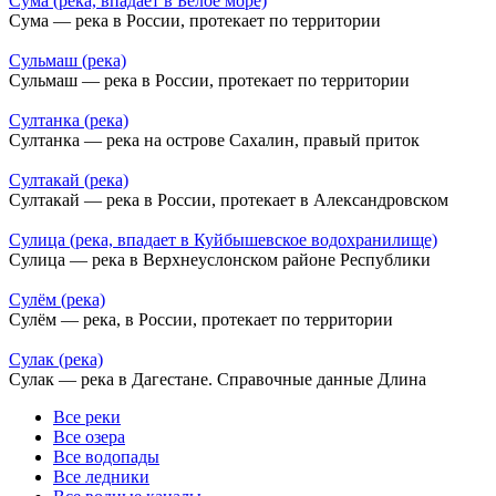
Сума (река, впадает в Белое море)
Сума — река в России, протекает по территории
Сульмаш (река)
Сульмаш — река в России, протекает по территории
Султанка (река)
Султанка — река на острове Сахалин, правый приток
Султакай (река)
Султакай — река в России, протекает в Александровском
Сулица (река, впадает в Куйбышевское водохранилище)
Сулица — река в Верхнеуслонском районе Республики
Сулём (река)
Сулём — река, в России, протекает по территории
Сулак (река)
Сулак — река в Дагестане. Справочные данные Длина
Все реки
Все озера
Все водопады
Все ледники