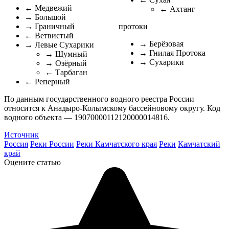
← Медвежий
← Ахтанг
→ Большой
→ Граничный
протоки
← Ветвистый
→ Берёзовая
→ Левые Сухарики
→ Гнилая Протока
→ Шумный
→ Сухарики
→ Озёрный
← Тарбаган
← Реперный
По данным государственного водного реестра России
относится к Анадыро-Колымскому бассейновому округу. Код
водного объекта — 19070000112120000014816.
Источник
Россия
Реки России
Реки Камчатского края
Реки
Камчатский
край
Оцените статью