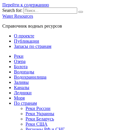
Перейти к содержанию
Search for:
Water Resources
Справочник водных ресурсов
О проекте
Публикации
Запасы по странам
Реки
Озера
Болота
Водопады
Водохранилища
Заливы
Каналы
Ледники
Моря
По странам
Реки России
Реки Украины
Реки Беларусь
Реки США
Регионы РФ и СНГ