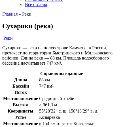
Все страны
Главная
»
Реки
Сухарики (река)
Реки
Сухарики — река на полуострове Камчатка в России,
протекает по территории Быстринского и Мильковского
районов. Длина реки — 88 км. Площадь водосборного
бассейна насчитывает 747 км².
Справочные данные
Длина
88 км
Бассейн
747 км²
Исток
Местоположение
Срединный хребет
Высота
> 961,3 м
Координаты
55°28′32″ с. ш. 158°13′29″ в. д.
Устье
Козыревка
Местоположение
в 154 км от устья Козыревки