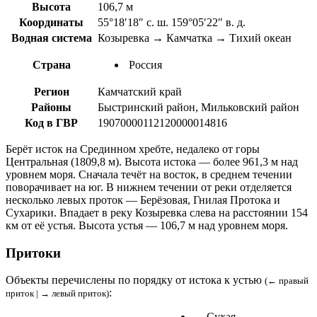
Высота
106,7 м
Координаты
55°18′18″ с. ш. 159°05′22″ в. д.
Водная система
Козыревка → Камчатка → Тихий океан
Страна
Россия
Регион
Камчатский край
Районы
Быстринский район, Мильковский район
Код в ГВР
19070000112120000014816
Берёт исток на Срединном хребте, недалеко от горы
Центральная (1809,8 м). Высота истока — более 961,3 м над
уровнем моря. Сначала течёт на восток, в среднем течении
поворачивает на юг. В нижнем течении от реки отделяется
несколько левых проток — Берёзовая, Гнилая Протока и
Сухарики. Впадает в реку Козыревка слева на расстоянии 154
км от её устья. Высота устья — 106,7 м над уровнем моря.
Притоки
Объекты перечислены по порядку от истока к устью
(← правый
:
приток | → левый приток)
← Сухая