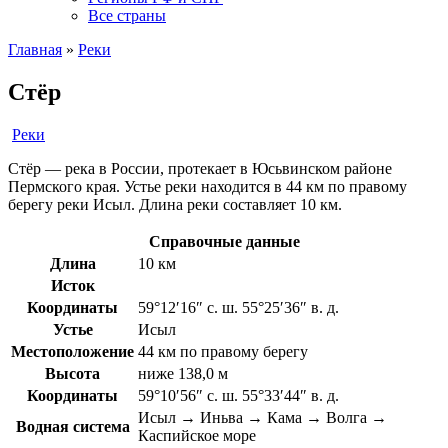
Все страны
Главная
»
Реки
Стёр
Реки
Стёр — река в России, протекает в Юсьвинском районе
Пермского края. Устье реки находится в 44 км по правому
берегу реки Исыл. Длина реки составляет 10 км.
Справочные данные
Длина
10 км
Исток
Координаты
59°12′16″ с. ш. 55°25′36″ в. д.
Устье
Исыл
Местоположение
44 км по правому берегу
Высота
ниже 138,0 м
Координаты
59°10′56″ с. ш. 55°33′44″ в. д.
Исыл → Иньва → Кама → Волга →
Водная система
Каспийское море