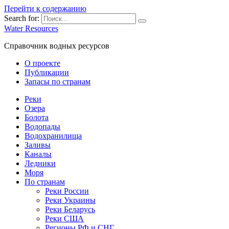
Перейти к содержанию
Search for:
Water Resources
Справочник водных ресурсов
О проекте
Публикации
Запасы по странам
Реки
Озера
Болота
Водопады
Водохранилища
Заливы
Каналы
Ледники
Моря
По странам
Реки России
Реки Украины
Реки Беларусь
Реки США
Регионы РФ и СНГ