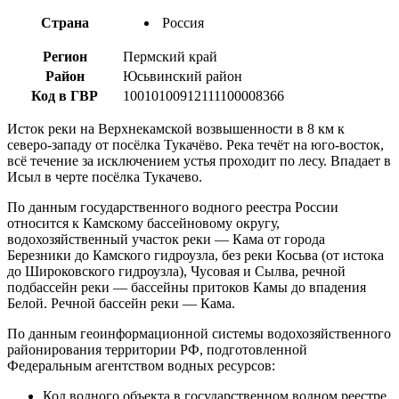
Страна
Россия
Регион
Пермский край
Район
Юсьвинский район
Код в ГВР
10010100912111100008366
Исток реки на Верхнекамской возвышенности в 8 км к
северо-западу от посёлка Тукачёво. Река течёт на юго-восток,
всё течение за исключением устья проходит по лесу. Впадает в
Исыл в черте посёлка Тукачево.
По данным государственного водного реестра России
относится к Камскому бассейновому округу,
водохозяйственный участок реки — Кама от города
Березники до Камского гидроузла, без реки Косьва (от истока
до Широковского гидроузла), Чусовая и Сылва, речной
подбассейн реки — бассейны притоков Камы до впадения
Белой. Речной бассейн реки — Кама.
По данным геоинформационной системы водохозяйственного
районирования территории РФ, подготовленной
Федеральным агентством водных ресурсов:
Код водного объекта в государственном водном реестре