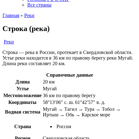
Все страны
Главная
»
Реки
Строка (река)
Реки
Строка — река в России, протекает в Свердловской области.
Устье реки находится в 36 км по правому берегу реки Мугай.
Длина реки составляет 20 км.
Справочные данные
Длина
20 км
Устье
Мугай
Местоположение
36 км по правому берегу
Координаты
58°13′06″ с. ш. 61°42′57″ в. д.
Мугай → Тагил → Тура → Тобол →
Водная система
Иртыш → Обь → Карское море
Страна
Россия
Регион
Свердловская область