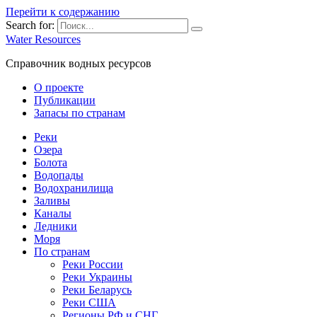
Перейти к содержанию
Search for:
Water Resources
Справочник водных ресурсов
О проекте
Публикации
Запасы по странам
Реки
Озера
Болота
Водопады
Водохранилища
Заливы
Каналы
Ледники
Моря
По странам
Реки России
Реки Украины
Реки Беларусь
Реки США
Регионы РФ и СНГ