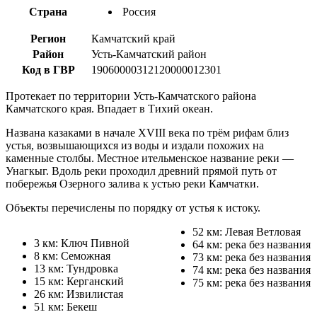
Страна
Россия
Регион
Камчатский край
Район
Усть-Камчатский район
Код в ГВР
19060000312120000012301
Протекает по территории Усть-Камчатского района
Камчатского края. Впадает в Тихий океан.
Названа казаками в начале XVIII века по трём рифам близ
устья, возвышающихся из воды и издали похожих на
каменные столбы. Местное ительменское название реки —
Унагкыг. Вдоль реки проходил древний прямой путь от
побережья Озерного залива к устью реки Камчатки.
Объекты перечислены по порядку от устья к истоку.
52 км: Левая Ветловая
3 км: Ключ Пивной
64 км: река без названия
8 км: Семожная
73 км: река без названия
13 км: Тундровка
74 км: река без названия
15 км: Керганский
75 км: река без названия
26 км: Извилистая
51 км: Бекеш