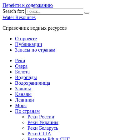
Перейти к содержанию
Search for:
Water Resources
Справочник водных ресурсов
О проекте
Публикации
Запасы по странам
Реки
Озера
Болота
Водопады
Водохранилища
Заливы
Каналы
Ледники
Моря
По странам
Реки России
Реки Украины
Реки Беларусь
Реки США
Регионы РФ и СНГ