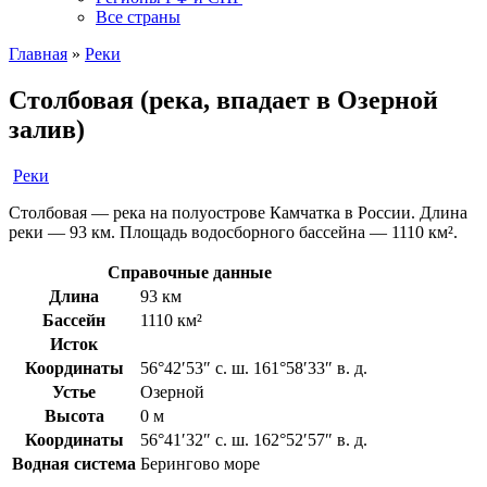
Все страны
Главная
»
Реки
Столбовая (река, впадает в Озерной
залив)
Реки
Столбовая — река на полуострове Камчатка в России. Длина
реки — 93 км. Площадь водосборного бассейна — 1110 км².
Справочные данные
Длина
93 км
Бассейн
1110 км²
Исток
Координаты
56°42′53″ с. ш. 161°58′33″ в. д.
Устье
Озерной
Высота
0 м
Координаты
56°41′32″ с. ш. 162°52′57″ в. д.
Водная система
Берингово море