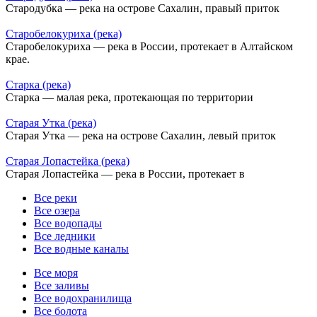
Стародубка — река на острове Сахалин, правый приток
Старобелокуриха (река)
Старобелокуриха — река в России, протекает в Алтайском
крае.
Старка (река)
Старка — малая река, протекающая по территории
Старая Утка (река)
Старая Утка — река на острове Сахалин, левый приток
Старая Лопастейка (река)
Старая Лопастейка — река в России, протекает в
Все реки
Все озера
Все водопады
Все ледники
Все водные каналы
Все моря
Все заливы
Все водохранилища
Все болота