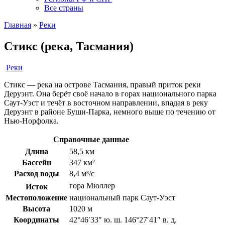
Все страны
Главная
»
Реки
Стикс (река, Тасмания)
Реки
Стикс — река на острове Тасмания, правый приток реки
Деруэнт. Она берёт своё начало в горах национального парка
Саут-Уэст и течёт в восточном направлении, впадая в реку
Деруэнт в районе Буши-Парка, немного выше по течению от
Нью-Норфолка.
Справочные данные
Длина
58,5 км
Бассейн
347 км²
Расход воды
8,4 м³/с
гора Мюллер
Исток
Местоположение
национальный парк Саут-Уэст
Высота
1020 м
Координаты
42°46′33″ ю. ш. 146°27′41″ в. д.