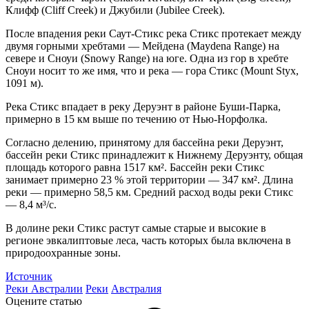
Клифф (Cliff Creek) и Джубили (Jubilee Creek).
После впадения реки Саут-Стикс река Стикс протекает между
двумя горными хребтами — Мейдена (Maydena Range) на
севере и Сноуи (Snowy Range) на юге. Одна из гор в хребте
Сноуи носит то же имя, что и река — гора Стикс (Mount Styx,
1091 м).
Река Стикс впадает в реку Деруэнт в районе Буши-Парка,
примерно в 15 км выше по течению от Нью-Норфолка.
Согласно делению, принятому для бассейна реки Деруэнт,
бассейн реки Стикс принадлежит к Нижнему Деруэнту, общая
площадь которого равна 1517 км². Бассейн реки Стикс
занимает примерно 23 % этой территории — 347 км². Длина
реки — примерно 58,5 км. Средний расход воды реки Стикс
— 8,4 м³/c.
В долине реки Стикс растут самые старые и высокие в
регионе эвкалиптовые леса, часть которых была включена в
природоохранные зоны.
Источник
Реки Австралии
Реки
Австралия
Оцените статью