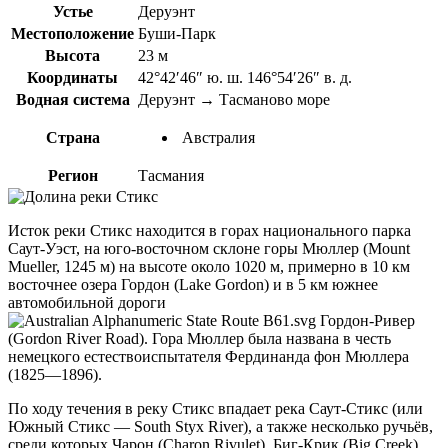
Устье
Деруэнт
Местоположение
Буши-Парк
Высота
23 м
Координаты
42°42′46″ ю. ш. 146°54′26″ в. д.
Водная система
Деруэнт → Тасманово море
Страна
Австралия
Регион
Тасмания
Исток реки Стикс находится в горах национального парка
Саут-Уэст, на юго-восточном склоне горы Мюллер (Mount
Mueller, 1245 м) на высоте около 1020 м, примерно в 10 км
восточнее озера Гордон (Lake Gordon) и в 5 км южнее
автомобильной дороги
Гордон-Ривер
(Gordon River Road). Гора Мюллер была названа в честь
немецкого естествоиспытателя Фердинанда фон Мюллера
(1825—1896).
По ходу течения в реку Стикс впадает река Саут-Стикс (или
Южный Стикс — South Styx River), а также несколько ручьёв,
среди которых Чарон (Charon Rivulet), Биг-Крик (Big Creek),