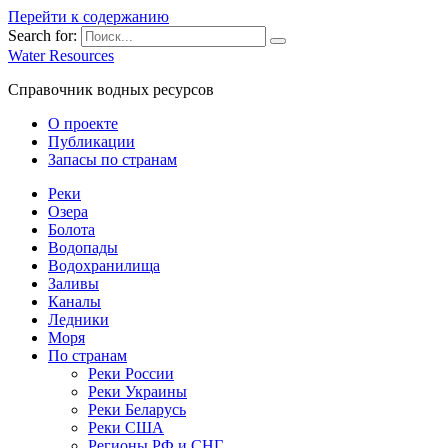
Перейти к содержанию
Search for:
Water Resources
Справочник водных ресурсов
О проекте
Публикации
Запасы по странам
Реки
Озера
Болота
Водопады
Водохранилища
Заливы
Каналы
Ледники
Моря
По странам
Реки России
Реки Украины
Реки Беларусь
Реки США
Регионы РФ и СНГ