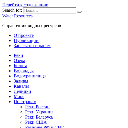
Перейти к содержанию
Search for:
Water Resources
Справочник водных ресурсов
О проекте
Публикации
Запасы по странам
Реки
Озера
Болота
Водопады
Водохранилища
Заливы
Каналы
Ледники
Моря
По странам
Реки России
Реки Украины
Реки Беларусь
Реки США
Регионы РФ и СНГ