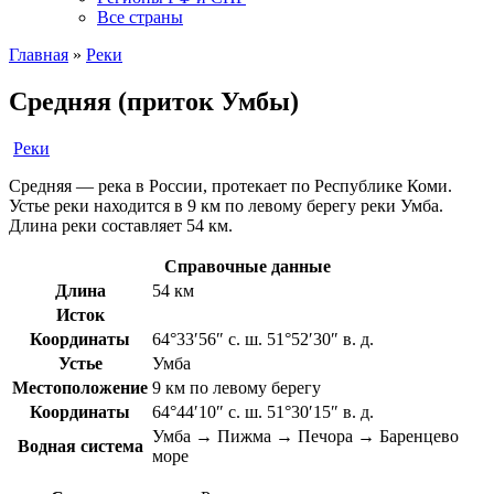
Все страны
Главная
»
Реки
Средняя (приток Умбы)
Реки
Средняя — река в России, протекает по Республике Коми.
Устье реки находится в 9 км по левому берегу реки Умба.
Длина реки составляет 54 км.
Справочные данные
Длина
54 км
Исток
Координаты
64°33′56″ с. ш. 51°52′30″ в. д.
Устье
Умба
Местоположение
9 км по левому берегу
Координаты
64°44′10″ с. ш. 51°30′15″ в. д.
Умба → Пижма → Печора → Баренцево
Водная система
море