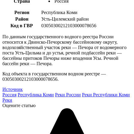
Страна
Россия
Регион
Республика Коми
Район
Усть-Цилемский район
Код в ГВР
03050300212103000078656
По данным государственного водного реестра России
относится к Двинско-Печорскому бассейновому округу,
водохозяйственный участок реки — Печора от водомерного
поста Усть-Цильма и до устья, речной подбассейн реки —
бассейны притоков Печоры ниже впадения Усы. Речной
бассейн реки — Печора.
Код объекта в государственном водном реестре —
03050300212103000078656.
Источник
Россия
Республика Коми
Реки России
Реки Республики Коми
Реки
Оцените статью