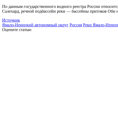
По данным государственного водного реестра России относитс
Салехард, речной подбассейн реки — бассейны притоков Оби 
Источник
Ямало-Ненецкий автономный округ
Россия
Реки Ямало-Ненецк
Оцените статью