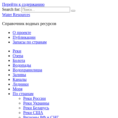
Перейти к содержанию
Search for:
Water Resources
Справочник водных ресурсов
О проекте
Публикации
Запасы по странам
Реки
Озера
Болота
Водопады
Водохранилища
Заливы
Каналы
Ледники
Моря
По странам
Реки России
Реки Украины
Реки Беларусь
Реки США
Регионы РФ и СНГ