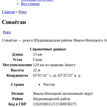
Все страны
Главная
»
Реки
Соваёган
Реки
Соваёган — река в Шурышкарском районе Ямало-Ненецкого АО. 
Справочные данные
Длина
15 км
Устье
Сыня
Местоположение
129 км по правому берегу
Высота
22 м
Координаты
65°01′41″ с. ш. 63°35′53″ в. д.
Страна
Россия
Регион
Ямало-Ненецкий автономный округ
Район
Шурышкарский район
Код в ГВР
15020300112115300030275