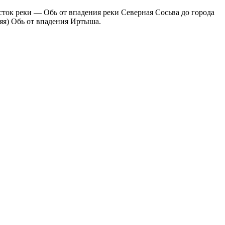
ток реки — Обь от впадения реки Северная Сосьва до города
яя) Обь от впадения Иртыша.