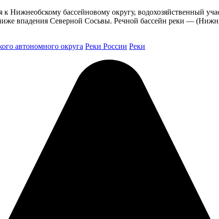
я к Нижнеобскому бассейновому округу, водохозяйственный учас
ниже впадения Северной Сосьвы. Речной бассейн реки — (Нижн
ого автономного округа
Реки России
Реки