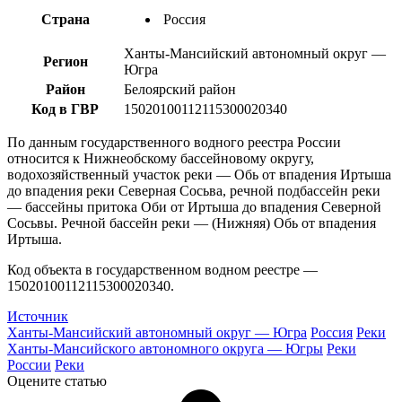
Страна
Россия
Ханты-Мансийский автономный округ —
Регион
Югра
Район
Белоярский район
Код в ГВР
15020100112115300020340
По данным государственного водного реестра России
относится к Нижнеобскому бассейновому округу,
водохозяйственный участок реки — Обь от впадения Иртыша
до впадения реки Северная Сосьва, речной подбассейн реки
— бассейны притока Оби от Иртыша до впадения Северной
Сосьвы. Речной бассейн реки — (Нижняя) Обь от впадения
Иртыша.
Код объекта в государственном водном реестре —
15020100112115300020340.
Источник
Ханты-Мансийский автономный округ — Югра
Россия
Реки
Ханты-Мансийского автономного округа — Югры
Реки
России
Реки
Оцените статью