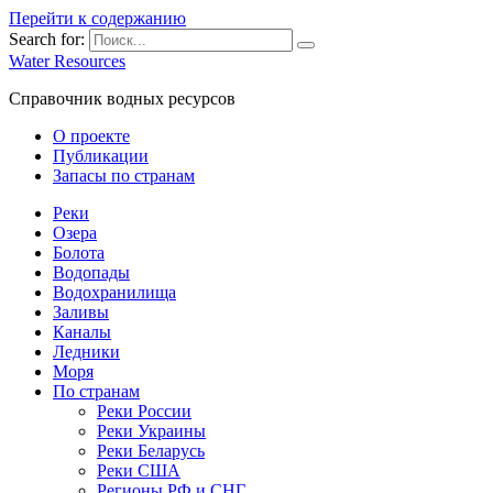
Перейти к содержанию
Search for:
Water Resources
Справочник водных ресурсов
О проекте
Публикации
Запасы по странам
Реки
Озера
Болота
Водопады
Водохранилища
Заливы
Каналы
Ледники
Моря
По странам
Реки России
Реки Украины
Реки Беларусь
Реки США
Регионы РФ и СНГ