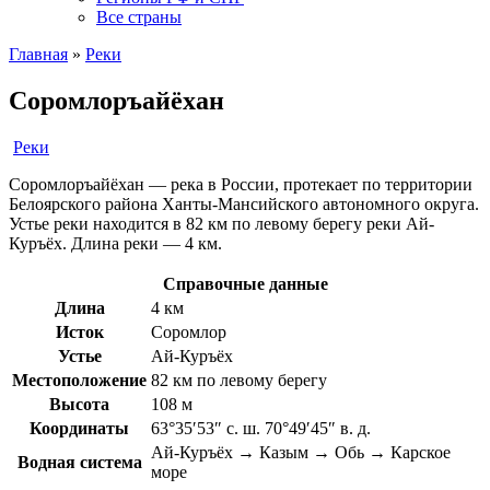
Все страны
Главная
»
Реки
Соромлоръайёхан
Реки
Соромлоръайёхан — река в России, протекает по территории
Белоярского района Ханты-Мансийского автономного округа.
Устье реки находится в 82 км по левому берегу реки Ай-
Куръёх. Длина реки — 4 км.
Справочные данные
Длина
4 км
Исток
Соромлор
Устье
Ай-Куръёх
Местоположение
82 км по левому берегу
Высота
108 м
Координаты
63°35′53″ с. ш. 70°49′45″ в. д.
Ай-Куръёх → Казым → Обь → Карское
Водная система
море