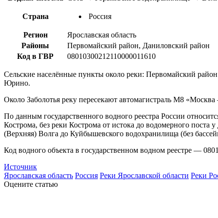
Страна
Россия
Регион
Ярославская область
Районы
Первомайский район, Даниловский район
Код в ГВР
08010300212110000011610
Сельские населённые пункты около реки: Первомайский райо
Юрино.
Около Заболотья реку пересекают автомагистраль М8 «Москва
По данным государственного водного реестра России относитс
Кострома, без реки Кострома от истока до водомерного поста
(Верхняя) Волга до Куйбышевского водохранилища (без бассей
Код водного объекта в государственном водном реестре — 080
Источник
Ярославская область
Россия
Реки Ярославской области
Реки Ро
Оцените статью