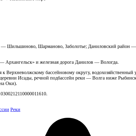
н — Шильшиново, Шарманово, Заболотье; Даниловский район —
 — Архангельск» и железная дорога Данилов — Вологда.
я к Верхневолжскому бассейновому округу, водохозяйственный у
 у деревни Исады, речной подбассейн реки — Волга ниже Рыбин
на Оки).
10300212110000011610.
ссии
Реки