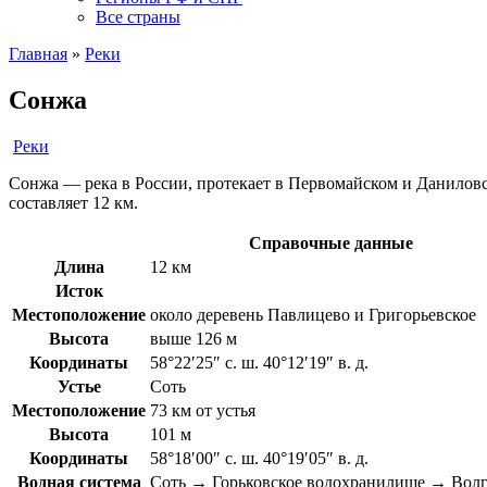
Все страны
Главная
»
Реки
Сонжа
Реки
Сонжа — река в России, протекает в Первомайском и Даниловск
составляет 12 км.
Справочные данные
Длина
12 км
Исток
Местоположение
около деревень Павлицево и Григорьевское
Высота
выше 126 м
Координаты
58°22′25″ с. ш. 40°12′19″ в. д.
Устье
Соть
Местоположение
73 км от устья
Высота
101 м
Координаты
58°18′00″ с. ш. 40°19′05″ в. д.
Водная система
Соть → Горьковское водохранилище → Волг