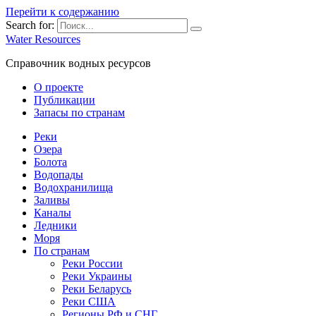
Перейти к содержанию
Search for:
Water Resources
Справочник водных ресурсов
О проекте
Публикации
Запасы по странам
Реки
Озера
Болота
Водопады
Водохранилища
Заливы
Каналы
Ледники
Моря
По странам
Реки России
Реки Украины
Реки Беларусь
Реки США
Регионы РФ и СНГ