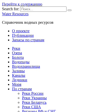
Перейти к содержанию
Search for:
Water Resources
Справочник водных ресурсов
О проекте
Публикации
Запасы по странам
Реки
Озера
Болота
Водопады
Водохранилища
Заливы
Каналы
Ледники
Моря
По странам
Реки России
Реки Украины
Реки Беларусь
Реки США
Регионы РФ и СНГ