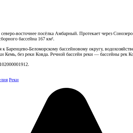
 северо-восточнее посёлка Амбарный. Протекает через Сонозеро
борного бассейна 167 км².
я к Баренцево-Беломорскому бассейновому округу, водохозяйств
и Кемь, без реки Ковда. Речной бассейн реки — бассейны рек Ко
102000001912.
елия
Реки