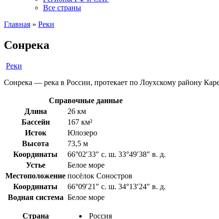
Все страны
Главная
»
Реки
Сонрека
Реки
Сонрека — река в России, протекает по Лоухскому району Кар
Справочные данные
Длина
26 км
Бассейн
167 км²
Исток
Юлозеро
Высота
73,5 м
Координаты
66°02′33″ с. ш. 33°49′38″ в. д.
Устье
Белое море
Местоположение
посёлок Соностров
Координаты
66°09′21″ с. ш. 34°13′24″ в. д.
Водная система
Белое море
Страна
Россия