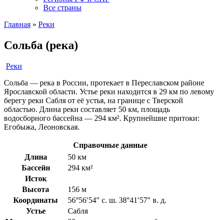
Все страны
Главная
»
Реки
Сольба (река)
Реки
Сольба — река в России, протекает в Переславском районе
Ярославской области. Устье реки находится в 29 км по левому
берегу реки Сабля от её устья, на границе с Тверской
областью. Длина реки составляет 50 км, площадь
водосборного бассейна — 294 км². Крупнейшие притоки:
Егобыжа, Леоновская.
Справочные данные
Длина
50 км
Бассейн
294 км²
Исток
Высота
156 м
Координаты
56°56′54″ с. ш. 38°41′57″ в. д.
Устье
Сабля