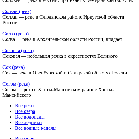
Соловей — река в России, протекает в Кемеровской области.
Солзан (река)
Солзан — река в Слюдянском районе Иркутской области
России.
Солза (река)
Солза — река в Архангельской области России, впадает
Соковая (река)
Соковая — небольшая речка в окрестностях Великого
Сок (река)
Сок — река в Оренбургской и Самарской областях России.
Согом (река)
Согом — река в Ханты-Мансийском районе Ханты-
Мансийского
Все реки
Все озера
Все водопады
Все ледники
Все водные каналы
Все моря