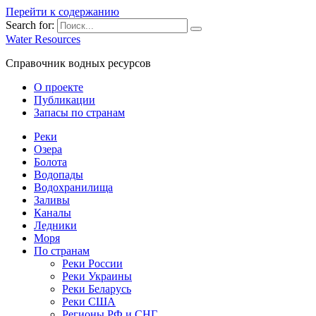
Перейти к содержанию
Search for:
Water Resources
Справочник водных ресурсов
О проекте
Публикации
Запасы по странам
Реки
Озера
Болота
Водопады
Водохранилища
Заливы
Каналы
Ледники
Моря
По странам
Реки России
Реки Украины
Реки Беларусь
Реки США
Регионы РФ и СНГ