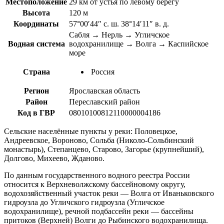
Местоположение
29 км от устья по левому берегу
Высота
120 м
Координаты
57°00′44″ с. ш. 38°14′11″ в. д.
Сабля → Нерль → Угличское
Водная система
водохранилище → Волга → Каспийское
море
Страна
Россия
Регион
Ярославская область
Район
Переславский район
Код в ГВР
08010100812110000004186
Сельские населённые пункты у реки: Половецкое,
Андреевское, Вороново, Сольба (Николо-Сольбинский
монастырь), Степанцево, Старово, Загорье (крупнейший),
Долгово, Михеево, Жданово.
По данным государственного водного реестра России
относится к Верхневолжскому бассейновому округу,
водохозяйственный участок реки — Волга от Иваньковского
гидроузла до Угличского гидроузла (Угличское
водохранилище), речной подбассейн реки — бассейны
притоков (Верхней) Волги до Рыбинского водохранилища.