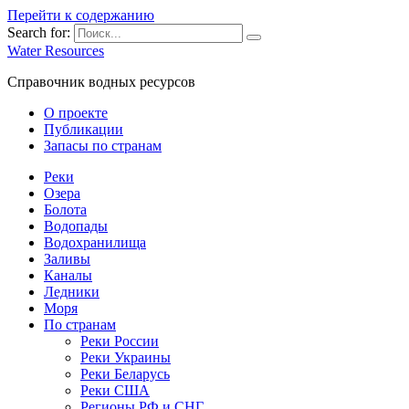
Перейти к содержанию
Search for:
Water Resources
Справочник водных ресурсов
О проекте
Публикации
Запасы по странам
Реки
Озера
Болота
Водопады
Водохранилища
Заливы
Каналы
Ледники
Моря
По странам
Реки России
Реки Украины
Реки Беларусь
Реки США
Регионы РФ и СНГ