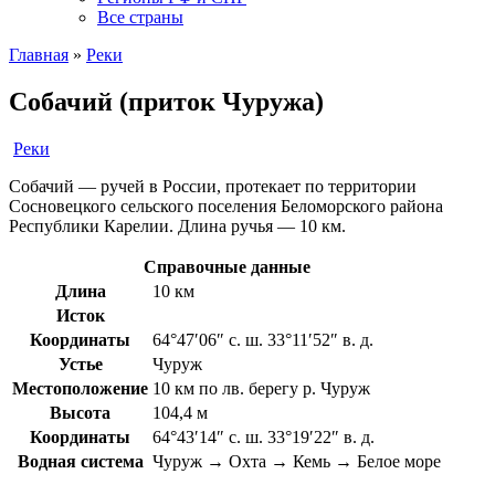
Все страны
Главная
»
Реки
Собачий (приток Чуружа)
Реки
Собачий — ручей в России, протекает по территории
Сосновецкого сельского поселения Беломорского района
Республики Карелии. Длина ручья — 10 км.
Справочные данные
Длина
10 км
Исток
Координаты
64°47′06″ с. ш. 33°11′52″ в. д.
Устье
Чуруж
Местоположение
10 км по лв. берегу р. Чуруж
Высота
104,4 м
Координаты
64°43′14″ с. ш. 33°19′22″ в. д.
Водная система
Чуруж → Охта → Кемь → Белое море