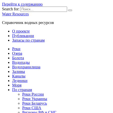
Перейти к содержанию
Search for:
Water Resources
Справочник водных ресурсов
О проекте
Публикации
Запасы по странам
Реки
Озера
Болота
Водопады
Водохранилища
Заливы
Каналы
Ледники
Моря
По странам
Реки России
Реки Украины
Реки Беларусь
Реки США
Регионы РФ и СНГ