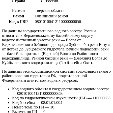
Страна
Россия
Регион
Тверская область
Район
Оленинский район
Код в ГВР
08010100412110000000656
По данным государственного водного реестра России
относится к Верхневолжскому бассейновому округу,
водохозяйственный участок реки — Волга от
Верхневолжского бейшлота до города Зубцов, без реки Вазуза
от истока до Зубцовского гидроузла, речной подбассейн реки
— бассейны притоков (Верхней) Волги до Рыбинского
водохранилища. Речной бассейн реки — (Верхняя) Волга до
Куйбышевского водохранилища (без бассейна Оки).
По данным геоинформационной системы водохозяйственного
районирования территории РФ, подготовленной
Федеральным агентством водных ресурсов:
Код водного объекта в государственном водном реестре
— 08010100412110000000656
Код по гидрологической изученности (ГИ) — 110000065
Код бассейна — 08.01.01.004
Номер тома по ГИ — 10
Выпуск по ГИ — 0