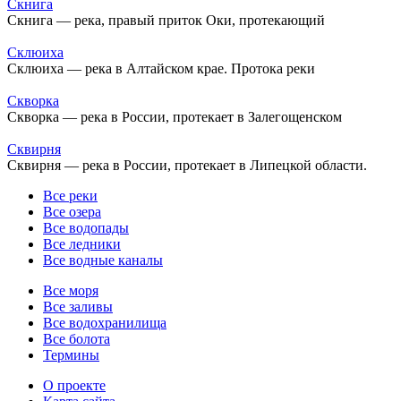
Скнига
Скнига — река, правый приток Оки, протекающий
Склюиха
Склюиха — река в Алтайском крае. Протока реки
Скворка
Скворка — река в России, протекает в Залегощенском
Сквирня
Сквирня — река в России, протекает в Липецкой области.
Все реки
Все озера
Все водопады
Все ледники
Все водные каналы
Все моря
Все заливы
Все водохранилища
Все болота
Термины
О проекте