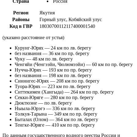
Страна
Россия
Регион
Якутия
Районы
Горный улус, Кобяйский улус
Код в ГВР
18030700112117400001540
(указано расстояние от устья)
Курунг-Юрях — 24 км по лв. берегу
без названия — 36 км по пр. берегу
Чуку — 48 км по лв. берегу
Ченгяйи (Ченгээйи, Чюлюмээйи) — 60 км по пр. берегу
Нучча-Юрях — 193 км по пр. берегу
без названия — 198 км по лв. берегу
Синнигес-Юрях — 208 км по пр. берегу
Туора-Юрях — 223 км по лв. берегу
Ситтекимен (Хангыда) — 264 км по пр. берегу
Секки-Юряге — 280 км по пр. берегу
Дюктюэне — по лв. берегу
Ныыла-Юрэгэ — 336 км по лв. берегу
Толкуя-Тарына — 349 км по пр. берегу
Быталах (Олом) — 364 км по лв. берегу
Тенгке-Юряге — 410 км по пр. берегу
По данным государственного водного реестра России и