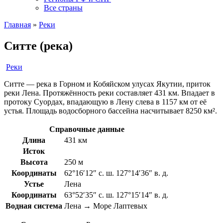
Все страны
Главная
»
Реки
Ситте (река)
Реки
Ситте — река в Горном и Кобяйском улусах Якутии, приток
реки Лена. Протяжённость реки составляет 431 км. Впадает в
протоку Суордах, впадающую в Лену слева в 1157 км от её
устья. Площадь водосборного бассейна насчитывает 8250 км².
Справочные данные
Длина
431 км
Исток
Высота
250 м
Координаты
62°16′12″ с. ш. 127°14′36″ в. д.
Устье
Лена
Координаты
63°52′35″ с. ш. 127°15′14″ в. д.
Водная система
Лена → Море Лаптевых