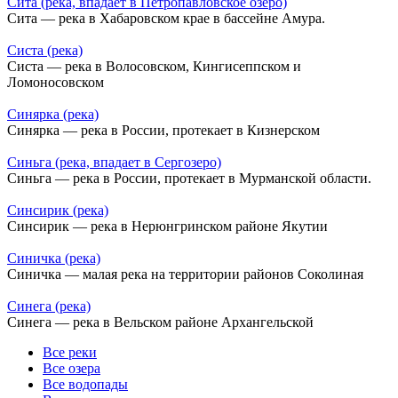
Сита (река, впадает в Петропавловское озеро)
Сита — река в Хабаровском крае в бассейне Амура.
Систа (река)
Систа — река в Волосовском, Кингисеппском и
Ломоносовском
Синярка (река)
Синярка — река в России, протекает в Кизнерском
Синьга (река, впадает в Сергозеро)
Синьга — река в России, протекает в Мурманской области.
Синсирик (река)
Синсирик — река в Нерюнгринском районе Якутии
Синичка (река)
Синичка — малая река на территории районов Соколиная
Синега (река)
Синега — река в Вельском районе Архангельской
Все реки
Все озера
Все водопады