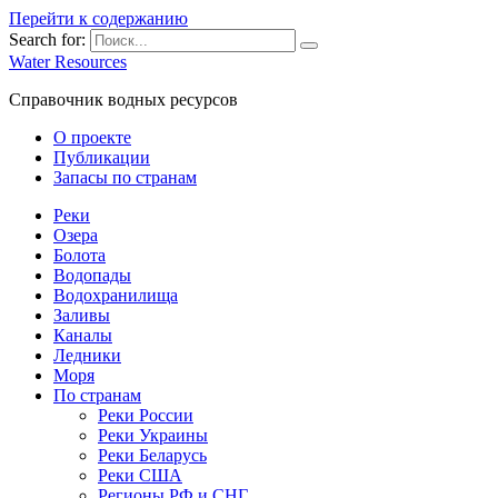
Перейти к содержанию
Search for:
Water Resources
Справочник водных ресурсов
О проекте
Публикации
Запасы по странам
Реки
Озера
Болота
Водопады
Водохранилища
Заливы
Каналы
Ледники
Моря
По странам
Реки России
Реки Украины
Реки Беларусь
Реки США
Регионы РФ и СНГ