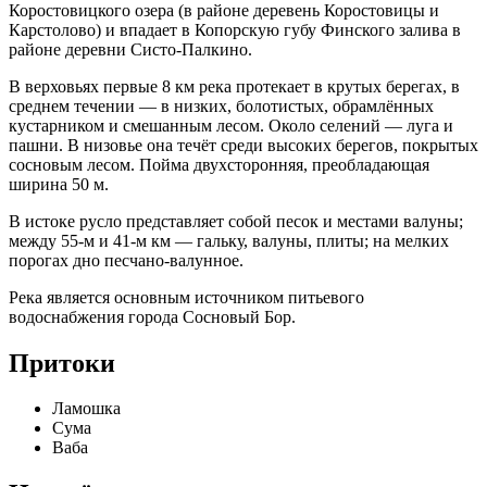
Коростовицкого озера (в районе деревень Коростовицы и
Карстолово) и впадает в Копорскую губу Финского залива в
районе деревни Систо-Палкино.
В верховьях первые 8 км река протекает в крутых берегах, в
среднем течении — в низких, болотистых, обрамлённых
кустарником и смешанным лесом. Около селений — луга и
пашни. В низовье она течёт среди высоких берегов, покрытых
сосновым лесом. Пойма двухсторонняя, преобладающая
ширина 50 м.
В истоке русло представляет собой песок и местами валуны;
между 55-м и 41-м км — гальку, валуны, плиты; на мелких
порогах дно песчано-валунное.
Река является основным источником питьевого
водоснабжения города Сосновый Бор.
Притоки
Ламошка
Сума
Ваба