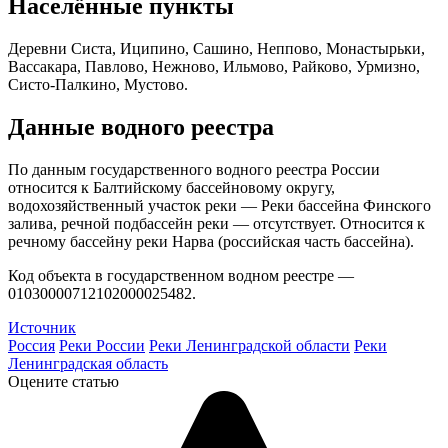
Населённые пункты
Деревни Систа, Иципино, Сашино, Неппово, Монастырьки,
Вассакара, Павлово, Нежново, Ильмово, Райково, Урмизно,
Систо-Палкино, Мустово.
Данные водного реестра
По данным государственного водного реестра России
относится к Балтийскому бассейновому округу,
водохозяйственный участок реки — Реки бассейна Финского
залива, речной подбассейн реки — отсутствует. Относится к
речному бассейну реки Нарва (российская часть бассейна).
Код объекта в государственном водном реестре —
01030000712102000025482.
Источник
Россия
Реки России
Реки Ленинградской области
Реки
Ленинградская область
Оцените статью