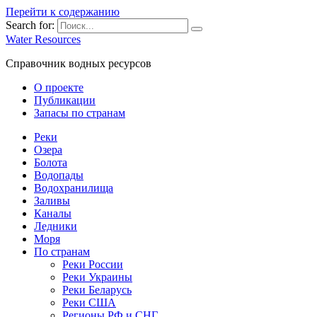
Перейти к содержанию
Search for:
Water Resources
Справочник водных ресурсов
О проекте
Публикации
Запасы по странам
Реки
Озера
Болота
Водопады
Водохранилища
Заливы
Каналы
Ледники
Моря
По странам
Реки России
Реки Украины
Реки Беларусь
Реки США
Регионы РФ и СНГ