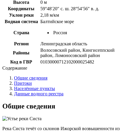
Высота
0 м
Координаты
59°48′20″ с. ш. 28°54′56″ в. д.
Уклон реки
2,18 м/км
Водная система
Балтийское море
Страна
Россия
Регион
Ленинградская область
Волосовский район, Кингисеппский
Районы
район, Ломоносовский район
Код в ГВР
01030000712102000025482
Содержание
Общие сведения
Притоки
Населённые пункты
Данные водного реестра
Общие сведения
Река Систа течёт со склонов Ижорской возвышенности из