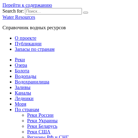
Перейти к содержанию
Search for:
Water Resources
Справочник водных ресурсов
О проекте
Публикации
Запасы по странам
Реки
Озера
Болота
Водопады
Водохранилища
Заливы
Каналы
Ледники
Моря
По странам
Реки России
Реки Украины
Реки Беларусь
Реки США
Регионы РФ и СНГ