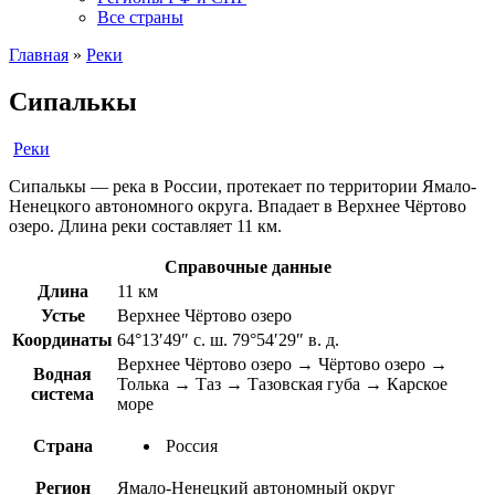
Все страны
Главная
»
Реки
Сипалькы
Реки
Сипалькы — река в России, протекает по территории Ямало-
Ненецкого автономного округа. Впадает в Верхнее Чёртово
озеро. Длина реки составляет 11 км.
Справочные данные
Длина
11 км
Устье
Верхнее Чёртово озеро
Координаты
64°13′49″ с. ш. 79°54′29″ в. д.
Верхнее Чёртово озеро → Чёртово озеро →
Водная
Толька → Таз → Тазовская губа → Карское
система
море
Страна
Россия
Регион
Ямало-Ненецкий автономный округ