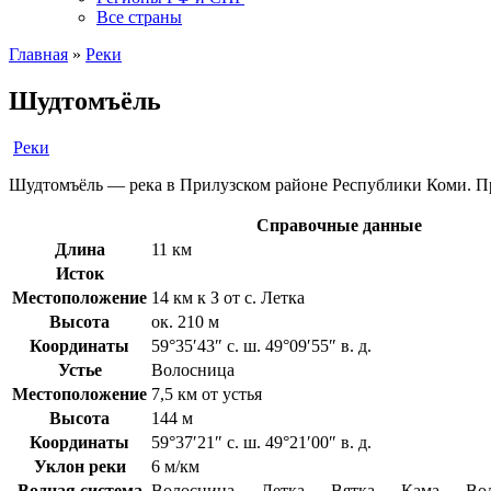
Все страны
Главная
»
Реки
Шудтомъёль
Реки
Шудтомъёль — река в Прилузском районе Республики Коми. 
Справочные данные
Длина
11 км
Исток
Местоположение
14 км к З от с. Летка
Высота
ок. 210 м
Координаты
59°35′43″ с. ш. 49°09′55″ в. д.
Устье
Волосница
Местоположение
7,5 км от устья
Высота
144 м
Координаты
59°37′21″ с. ш. 49°21′00″ в. д.
Уклон реки
6 м/км
Водная система
Волосница → Летка → Вятка → Кама → Вол