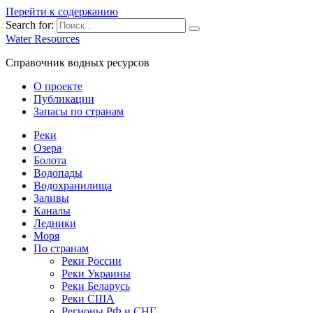
Перейти к содержанию
Search for:
Water Resources
Справочник водных ресурсов
О проекте
Публикации
Запасы по странам
Реки
Озера
Болота
Водопады
Водохранилища
Заливы
Каналы
Ледники
Моря
По странам
Реки России
Реки Украины
Реки Беларусь
Реки США
Регионы РФ и СНГ