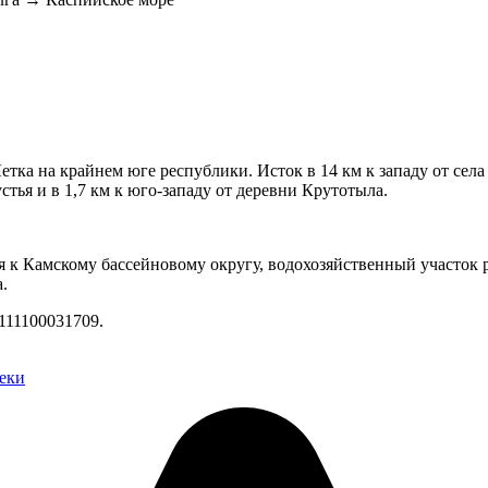
етка на крайнем юге республики. Исток в 14 км к западу от села 
устья и в 1,7 км к юго-западу от деревни Крутотыла.
 к Камскому бассейновому округу, водохозяйственный участок р
.
111100031709.
еки