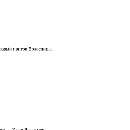
Правый приток Волосницы.
га → Каспийское море