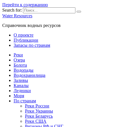
Перейти к содержанию
Search for:
Water Resources
Справочник водных ресурсов
О проекте
Публикации
Запасы по странам
Реки
Озера
Болота
Водопады
Водохранилища
Заливы
Каналы
Ледники
Моря
По странам
Реки России
Реки Украины
Реки Беларусь
Реки США
Регионы РФ и СНГ