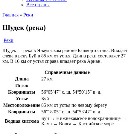
Все страны
Главная
»
Реки
Шудек (река)
Реки
Шудек — река в Янаульском районе Башкортостана. Впадает
слева в реку Буй в 85 км от устья. Длина реки составляет 27
км. В 16 км от устья справа впадает река Ариан.
Справочные данные
Длина
27 км
Исток
Координаты
56°05′47″ с. ш. 54°50′15″ в. д.
Устье
Буй
Местоположение
85 км от устья по левому берегу
Координаты
56°18′05″ с. ш. 54°53′47″ в. д.
Буй → Нижнекамское водохранилище →
Водная система
Кама → Волга → Каспийское море