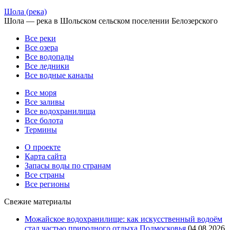
Шола (река)
Шола — река в Шольском сельском поселении Белозерского
Все реки
Все озера
Все водопады
Все ледники
Все водные каналы
Все моря
Все заливы
Все водохранилища
Все болота
Термины
О проекте
Карта сайта
Запасы воды по странам
Все страны
Все регионы
Свежие материалы
Можайское водохранилище: как искусственный водоём
стал частью природного отдыха Подмосковья
04.08.2026