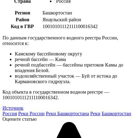
Страна
Россия
Регион
Башкортостан
Район
Янаульский район
Код в ГВР
10010101112111100016342
По данным государственного водного реестра России,
относится к:
Камскому бассейновому округу
речной бассейн — Кама
речной подбассейн — бассейны притоков Камы до
впадения Белой.
водохозяйственный участок — Буй от истока до
Кармановского гидроузла.
Код объекта в государственном водном реестре —
10010101112111100016342.
Источник
Россия
Реки России
Реки Башкортостана
Реки
Башкортостан
Оцените статью