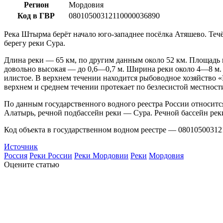
Регион
Мордовия
Код в ГВР
08010500312110000036890
Река Штырма берёт начало юго-западнее посёлка Атяшево. Течёт
берегу реки Сура.
Длина реки — 65 км, по другим данным около 52 км. Площадь в
довольно высокая — до 0,6—0,7 м. Ширина реки около 4—8 м. У
илистое. В верхнем течении находится рыбоводное хозяйство 
верхнем и среднем течении протекает по безлесистой местност
По данным государственного водного реестра России относитс
Алатырь, речной подбассейн реки — Сура. Речной бассейн рек
Код объекта в государственном водном реестре — 08010500312
Источник
Россия
Реки России
Реки Мордовии
Реки
Мордовия
Оцените статью