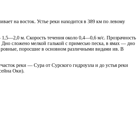
вает на восток. Устье реки находится в 389 км по левому
1,5—2,0 м. Скорость течения около 0,4—0,6 м/с. Прозрачность
 Дно сложено мелкой галькой с примесью песка, в ямах — дно
а ровные, поросшие в основном различными видами ив. В
асток реки — Сура от Сурского гидроузла и до устья реки
сейна Оки).