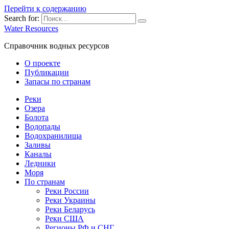
Перейти к содержанию
Search for:
Water Resources
Справочник водных ресурсов
О проекте
Публикации
Запасы по странам
Реки
Озера
Болота
Водопады
Водохранилища
Заливы
Каналы
Ледники
Моря
По странам
Реки России
Реки Украины
Реки Беларусь
Реки США
Регионы РФ и СНГ