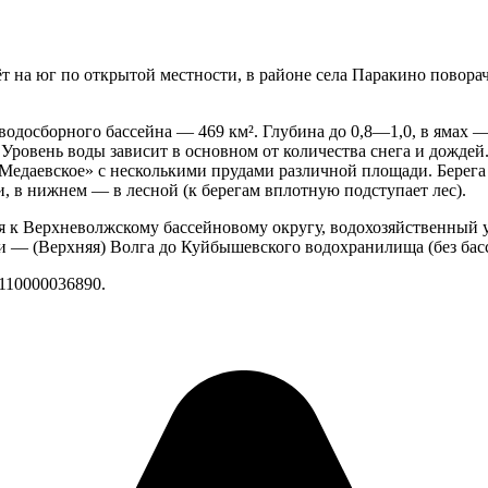
 на юг по открытой местности, в районе села Паракино поворачи
одосборного бассейна — 469 км². Глубина до 0,8—1,0, в ямах — 
ровень воды зависит в основном от количества снега и дождей.
«Медаевское» с несколькими прудами различной площади. Берег
и, в нижнем — в лесной (к берегам вплотную подступает лес).
я к Верхневолжскому бассейновому округу, водохозяйственный уч
и — (Верхняя) Волга до Куйбышевского водохранилища (без бас
110000036890.