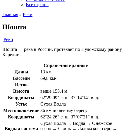
Все страны
Главная
»
Реки
Шошта
Реки
Шошта — река в России, протекает по Пудожскому району
Карелии.
Справочные данные
Длина
13 км
Бассейн
69,8 км²
Исток
Высота
выше 155,4 м
Координаты
62°29′09″ с. ш. 37°14′14″ в. д.
Устье
Сухая Водла
Местоположение
36 км по левому берегу
Координаты
62°24′26″ с. ш. 37°07′21″ в. д.
Сухая Водла → Водла → Онежское
Водная система
озеро → Свирь → Ладожское озеро →