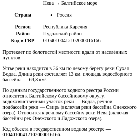
Нева → Балтийское море
Страна
Россия
Регион
Республика Карелия
Район
Пудожский район
Код в ГВР
01040100412102000016166
Протекает по болотистой местности вдали от населённых
пунктов.
Устье реки находится в 36 км по левому берегу реки Сухая
Водла. Длина реки составляет 13 км, площадь водосборного
бассейна — 69,8 км².
По данным государственного водного реестра России
относится к Балтийскому бассейновому округу,
водохозяйственный участок реки — Водла, речной
подбассейн реки — Свирь (включая реки бассейна Онежского
озера). Относится к речному бассейну реки Нева (включая
бассейны рек Онежского и Ладожского озера).
Код объекта в государственном водном реестре —
01040100412102000016166.