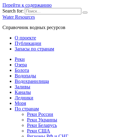
Перейти к содержанию
Search for:
Water Resources
Справочник водных ресурсов
О проекте
Публикации
Запасы по странам
Реки
Озера
Болота
Водопады
Водохранилища
Заливы
Каналы
Ледники
Моря
По странам
Реки России
Реки Украины
Реки Беларусь
Реки США
Регионы РФ и СНГ