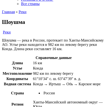
Все страны
Главная
»
Реки
Шоушма
Реки
Шоушма — река в России, протекает по Ханты-Мансийскому
АО. Устье реки находится в 982 км по левому берегу реки
Конда. Длина реки составляет 16 км.
Справочные данные
Длина
16 км
Устье
Конда
Местоположение
982 км по левому берегу
Координаты
61°10′34″ с. ш. 63°47′39″ в. д.
Водная система
Конда → Иртыш → Обь → Карское море
Страна
Россия
Ханты-Мансийский автономный округ —
Регион
Югра