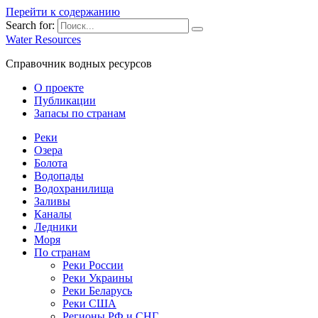
Перейти к содержанию
Search for:
Water Resources
Справочник водных ресурсов
О проекте
Публикации
Запасы по странам
Реки
Озера
Болота
Водопады
Водохранилища
Заливы
Каналы
Ледники
Моря
По странам
Реки России
Реки Украины
Реки Беларусь
Реки США
Регионы РФ и СНГ