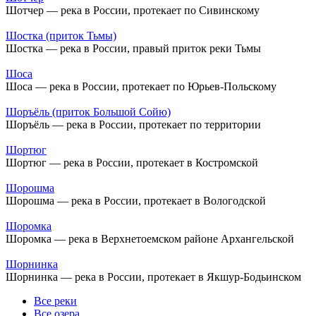
Шотчер — река в России, протекает по Сивинскому
Шостка (приток Тьмы)
Шостка — река в России, правый приток реки Тьмы
Шоса
Шоса — река в России, протекает по Юрьев-Польскому
Шоръёль (приток Большой Сойю)
Шоръёль — река в России, протекает по территории
Шортюг
Шортюг — река в России, протекает в Костромской
Шорошма
Шорошма — река в России, протекает в Вологодской
Шоромка
Шоромка — река в Верхнетоемском районе Архангельской
Шорнинка
Шорнинка — река в России, протекает в Якшур-Бодьинском
Все реки
Все озера