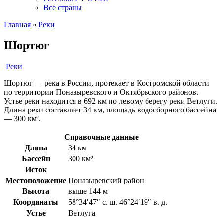
Все страны
Главная
»
Реки
Шортюг
Реки
Шортюг — река в России, протекает в Костромской области
по территории Поназыревского и Октябрьского районов.
Устье реки находится в 692 км по левому берегу реки Ветлуги.
Длина реки составляет 34 км, площадь водосборного бассейна
— 300 км².
Справочные данные
Длина
34 км
Бассейн
300 км²
Исток
Местоположение
Поназыревский район
Высота
выше 144 м
Координаты
58°34′47″ с. ш. 46°24′19″ в. д.
Устье
Ветлуга