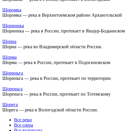
Шоромка
Шоромка — река в Верхнетоемском районе Архангельской
Шорнинка
Шорнинка — река в России, протекает в Якшур-Бодьинском
Шорна
Шорна — река во Владимирской области России.
Шорма
Шорма — река в России, протекает в Подосиновском
Шориньга
Шориньга — река в России, протекает по территории
Шореньга
Шореньга — река в России, протекает по Тотемскому
Шорега
Шорега — река в Вологодской области России.
Все реки
Все озера
Все водопады