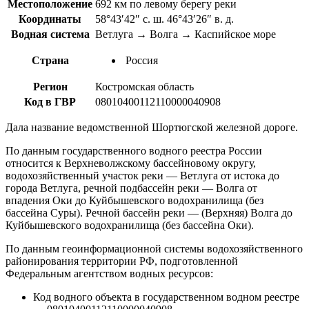
Местоположение
692 км по левому берегу реки
Координаты
58°43′42″ с. ш. 46°43′26″ в. д.
Водная система
Ветлуга → Волга → Каспийское море
Страна
Россия
Регион
Костромская область
Код в ГВР
08010400112110000040908
Дала название ведомственной Шортюгской железной дороге.
По данным государственного водного реестра России
относится к Верхневолжскому бассейновому округу,
водохозяйственный участок реки — Ветлуга от истока до
города Ветлуга, речной подбассейн реки — Волга от
впадения Оки до Куйбышевского водохранилища (без
бассейна Суры). Речной бассейн реки — (Верхняя) Волга до
Куйбышевского водохранилища (без бассейна Оки).
По данным геоинформационной системы водохозяйственного
районирования территории РФ, подготовленной
Федеральным агентством водных ресурсов:
Код водного объекта в государственном водном реестре