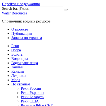
Перейти к содержанию
Search for:
Water Resources
Справочник водных ресурсов
О проекте
Публикации
Запасы по странам
Реки
Озера
Болота
Водопады
Водохранилища
Заливы
Каналы
Ледники
Моря
По странам
Реки России
Реки Украины
Реки Беларусь
Реки США
Регионы РФ и СНГ