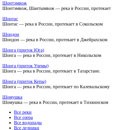
Шонтэмвож
Шонтэмвож, Шантымвож — река в России, протекает
Шонтас
Шонтас — река в России, протекает в Сокольском
Шондон
Шондон — река в России, протекает в Джейрахском
Шонга (приток Юга)
Шонга — река в России, протекает в Никольском
Шонга (приток Улемы)
Шонга — река в России, протекает в Татарстане.
Шонга (приток Кепы)
Шонга — река в России, протекает по Калевальскому
Шомушка
Шомушка — река в России, протекает в Тихвинском
Все реки
Все озера
Все водопады
Все ледники