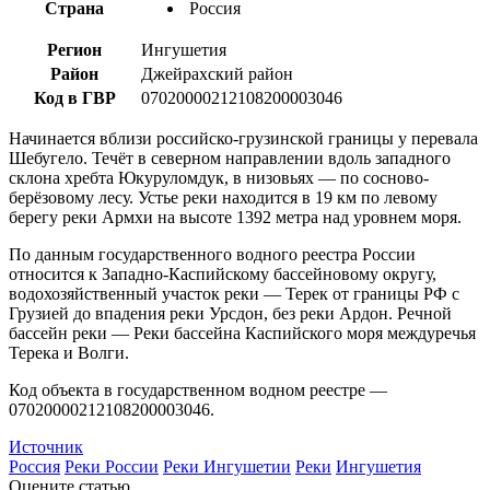
Страна
Россия
Регион
Ингушетия
Район
Джейрахский район
Код в ГВР
07020000212108200003046
Начинается вблизи российско-грузинской границы у перевала
Шебугело. Течёт в северном направлении вдоль западного
склона хребта Юкуруломдук, в низовьях — по сосново-
берёзовому лесу. Устье реки находится в 19 км по левому
берегу реки Армхи на высоте 1392 метра над уровнем моря.
По данным государственного водного реестра России
относится к Западно-Каспийскому бассейновому округу,
водохозяйственный участок реки — Терек от границы РФ с
Грузией до впадения реки Урсдон, без реки Ардон. Речной
бассейн реки — Реки бассейна Каспийского моря междуречья
Терека и Волги.
Код объекта в государственном водном реестре —
07020000212108200003046.
Источник
Россия
Реки России
Реки Ингушетии
Реки
Ингушетия
Оцените статью