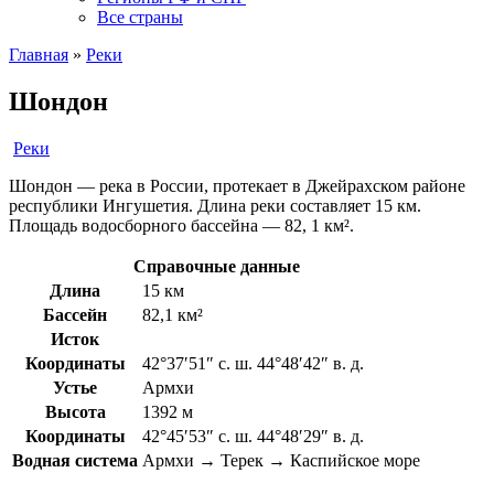
Все страны
Главная
»
Реки
Шондон
Реки
Шондон — река в России, протекает в Джейрахском районе
республики Ингушетия. Длина реки составляет 15 км.
Площадь водосборного бассейна — 82, 1 км².
Справочные данные
Длина
15 км
Бассейн
82,1 км²
Исток
Координаты
42°37′51″ с. ш. 44°48′42″ в. д.
Устье
Армхи
Высота
1392 м
Координаты
42°45′53″ с. ш. 44°48′29″ в. д.
Водная система
Армхи → Терек → Каспийское море