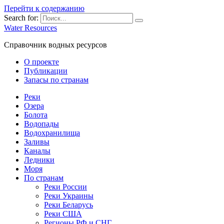
Перейти к содержанию
Search for:
Water Resources
Справочник водных ресурсов
О проекте
Публикации
Запасы по странам
Реки
Озера
Болота
Водопады
Водохранилища
Заливы
Каналы
Ледники
Моря
По странам
Реки России
Реки Украины
Реки Беларусь
Реки США
Регионы РФ и СНГ