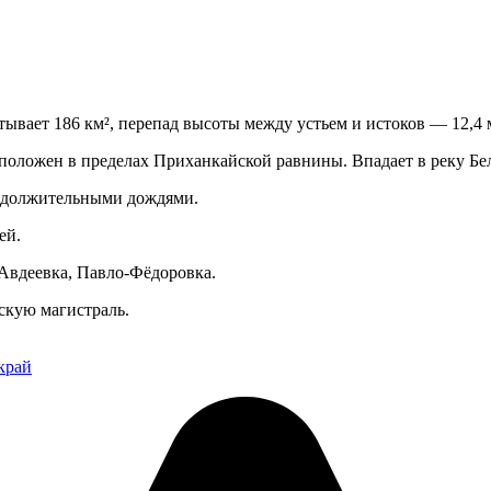
ывает 186 км², перепад высоты между устьем и истоков — 12,4 м
сположен в пределах Приханкайской равнины. Впадает в реку Бел
родолжительными дождями.
ей.
 Авдеевка, Павло-Фёдоровка.
скую магистраль.
край