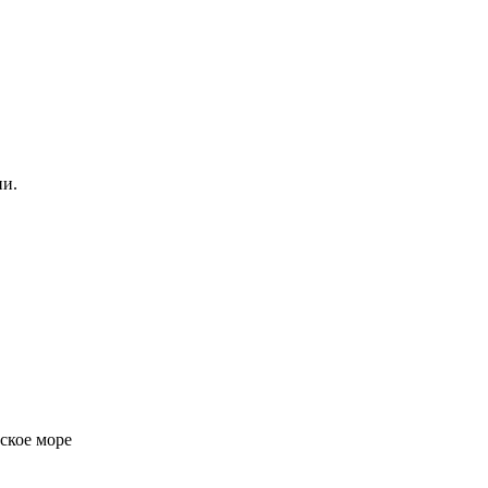
ии.
ское море