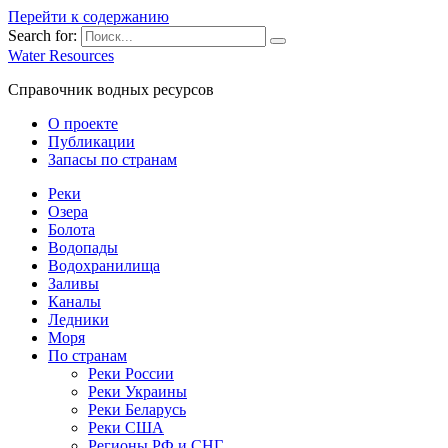
Перейти к содержанию
Search for:
Water Resources
Справочник водных ресурсов
О проекте
Публикации
Запасы по странам
Реки
Озера
Болота
Водопады
Водохранилища
Заливы
Каналы
Ледники
Моря
По странам
Реки России
Реки Украины
Реки Беларусь
Реки США
Регионы РФ и СНГ