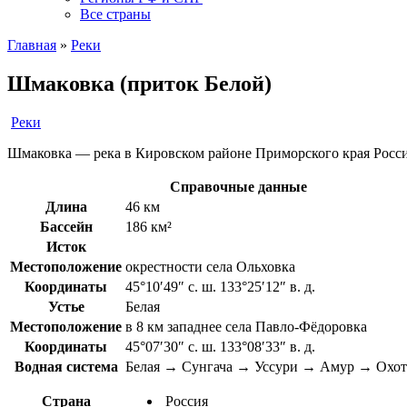
Все страны
Главная
»
Реки
Шмаковка (приток Белой)
Реки
Шмаковка — река в Кировском районе Приморского края Росс
Справочные данные
Длина
46 км
Бассейн
186 км²
Исток
Местоположение
окрестности села Ольховка
Координаты
45°10′49″ с. ш. 133°25′12″ в. д.
Устье
Белая
Местоположение
в 8 км западнее села Павло-Фёдоровка
Координаты
45°07′30″ с. ш. 133°08′33″ в. д.
Водная система
Белая → Сунгача → Уссури → Амур → Охот
Страна
Россия