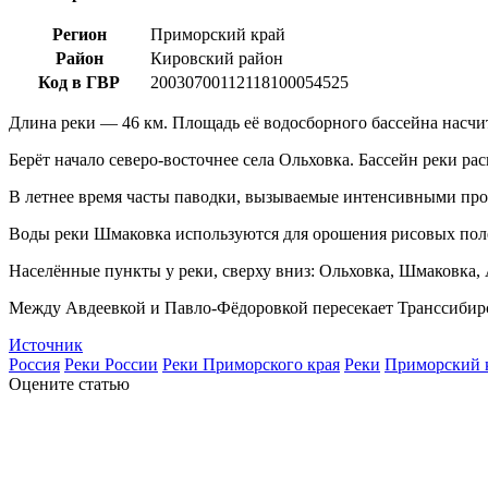
Регион
Приморский край
Район
Кировский район
Код в ГВР
20030700112118100054525
Длина реки — 46 км. Площадь её водосборного бассейна насчит
Берёт начало северо-восточнее села Ольховка. Бассейн реки ра
В летнее время часты паводки, вызываемые интенсивными п
Воды реки Шмаковка используются для орошения рисовых пол
Населённые пункты у реки, сверху вниз: Ольховка, Шмаковка,
Между Авдеевкой и Павло-Фёдоровкой пересекает Транссибир
Источник
Россия
Реки России
Реки Приморского края
Реки
Приморский 
Оцените статью