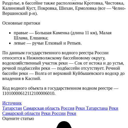
Раздолье, в бассейне также расположены Кротовка, Чистовка,
Калиновый Куст, Покровка, Шихан, Ермоловка (все — Челно-
Вершинский р-н).
Основные притоки
правые — Большая Каменка (длина 11 км), Малая
Шлама, Елшанка;
левые — ручьи Елховый и Репьев.
По данным государственного водного реестра России
относится к Нижневолжскому бассейновому округу,
водохозяйственный участок реки — Сок от истока и до устья,
речной подбассейн реки — подбассейн отсутствует. Речной
бассейн реки — Волга от верховий Куйбышевского водохр до
впадения в Каспий.
Код водного объекта в государственном водном реестре —
11010000612112100006010.
Источник
Татарстан
Самарская область
Россия
Реки Татарстана
Реки
Самарской области
Реки России
Реки
Оцените статью