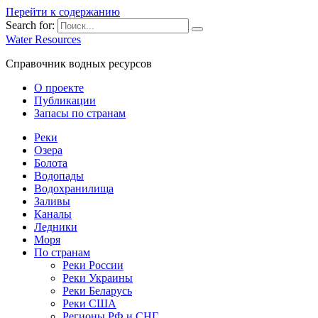
Перейти к содержанию
Search for:
Water Resources
Справочник водных ресурсов
О проекте
Публикации
Запасы по странам
Реки
Озера
Болота
Водопады
Водохранилища
Заливы
Каналы
Ледники
Моря
По странам
Реки России
Реки Украины
Реки Беларусь
Реки США
Регионы РФ и СНГ