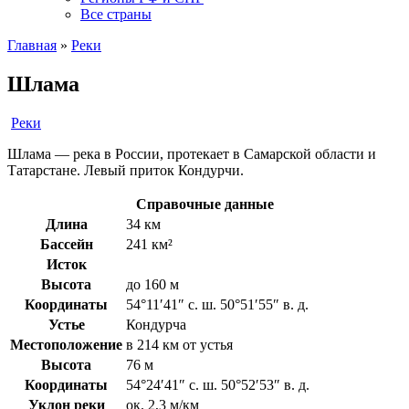
Все страны
Главная
»
Реки
Шлама
Реки
Шлама — река в России, протекает в Самарской области и
Татарстане. Левый приток Кондурчи.
Справочные данные
Длина
34 км
Бассейн
241 км²
Исток
Высота
до 160 м
Координаты
54°11′41″ с. ш. 50°51′55″ в. д.
Устье
Кондурча
Местоположение
в 214 км от устья
Высота
76 м
Координаты
54°24′41″ с. ш. 50°52′53″ в. д.
Уклон реки
ок. 2,3 м/км