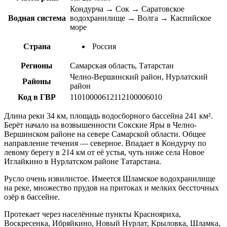
Кондурча → Сок → Саратовское
Водная система
водохранилище → Волга → Каспийское
море
Страна
Россия
Регионы
Самарская область, Татарстан
Челно-Вершинский район, Нурлатский
Районы
район
Код в ГВР
11010000612112100006010
Длина реки 34 км, площадь водосборного бассейна 241 км².
Берёт начало на возвышенности Сокские Яры в Челно-
Вершинском районе на севере Самарской области. Общее
направление течения — северное. Впадает в Кондурчу по
левому берегу в 214 км от её устья, чуть ниже села Новое
Иглайкино в Нурлатском районе Татарстана.
Русло очень извилистое. Имеется Шламское водохранилище
на реке, множество прудов на притоках и мелких бессточных
озёр в бассейне.
Протекает через населённые пункты Краснояриха,
Воскресенка, Ибряйкино, Новый Нурлат, Крыловка, Шламка,