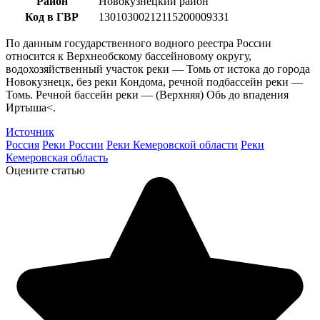
Район
Новокузнецкий район
Код в ГВР
13010300212115200009331
По данным государственного водного реестра России
относится к Верхнеобскому бассейновому округу,
водохозяйственный участок реки — Томь от истока до города
Новокузнецк, без реки Кондома, речной подбассейн реки —
Томь. Речной бассейн реки — (Верхняя) Обь до впадения
Иртыша<.
Источник
Россия
Реки России
Реки Кемеровской области
Реки
Кемеровская область
Оцените статью