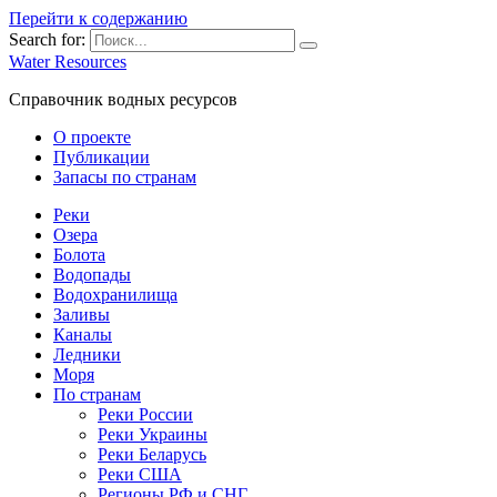
Перейти к содержанию
Search for:
Water Resources
Справочник водных ресурсов
О проекте
Публикации
Запасы по странам
Реки
Озера
Болота
Водопады
Водохранилища
Заливы
Каналы
Ледники
Моря
По странам
Реки России
Реки Украины
Реки Беларусь
Реки США
Регионы РФ и СНГ