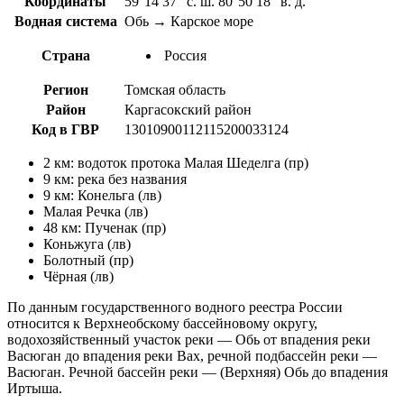
Координаты
59°14′37″ с. ш. 80°50′18″ в. д.
Водная система
Обь → Карское море
Страна
Россия
Регион
Томская область
Район
Каргасокский район
Код в ГВР
13010900112115200033124
2 км: водоток протока Малая Шеделга (пр)
9 км: река без названия
9 км: Конельга (лв)
Малая Речка (лв)
48 км: Пученак (пр)
Коньжуга (лв)
Болотный (пр)
Чёрная (лв)
По данным государственного водного реестра России
относится к Верхнеобскому бассейновому округу,
водохозяйственный участок реки — Обь от впадения реки
Васюган до впадения реки Вах, речной подбассейн реки —
Васюган. Речной бассейн реки — (Верхняя) Обь до впадения
Иртыша.