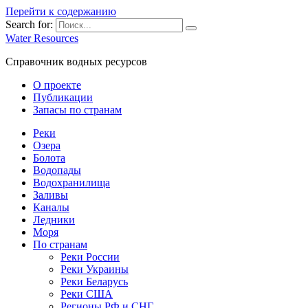
Перейти к содержанию
Search for:
Water Resources
Справочник водных ресурсов
О проекте
Публикации
Запасы по странам
Реки
Озера
Болота
Водопады
Водохранилища
Заливы
Каналы
Ледники
Моря
По странам
Реки России
Реки Украины
Реки Беларусь
Реки США
Регионы РФ и СНГ