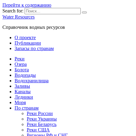
Перейти к содержанию
Search for:
Water Resources
Справочник водных ресурсов
О проекте
Публикации
Запасы по странам
Реки
Озера
Болота
Водопады
Водохранилища
Заливы
Каналы
Ледники
Моря
По странам
Реки России
Реки Украины
Реки Беларусь
Реки США
Регионы РФ и СНГ