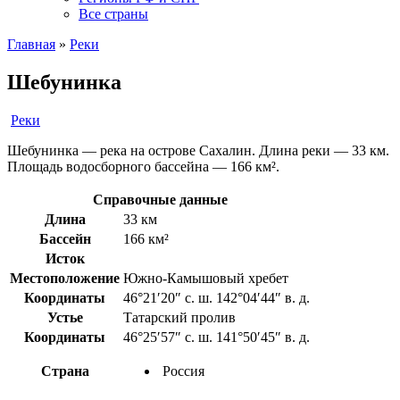
Все страны
Главная
»
Реки
Шебунинка
Реки
Шебунинка — река на острове Сахалин. Длина реки — 33 км.
Площадь водосборного бассейна — 166 км².
Справочные данные
Длина
33 км
Бассейн
166 км²
Исток
Местоположение
Южно-Камышовый хребет
Координаты
46°21′20″ с. ш. 142°04′44″ в. д.
Устье
Татарский пролив
Координаты
46°25′57″ с. ш. 141°50′45″ в. д.
Страна
Россия