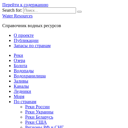
Перейти к содержанию
Search for:
Water Resources
Справочник водных ресурсов
О проекте
Публикации
Запасы по странам
Реки
Озера
Болота
Водопады
Водохранилища
Заливы
Каналы
Ледники
Моря
По странам
Реки России
Реки Украины
Реки Беларусь
Реки США
Регионы РФ и СНГ