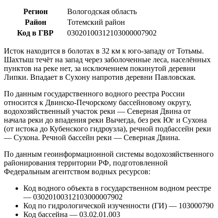
Регион
Вологодская область
Район
Тотемский район
Код в ГВР
03020100312103000007902
Исток находится в болотах в 32 км к юго-западу от Тотьмы.
Шахтыш течёт на запад через заболоченные леса, населённых
пунктов на реке нет, за исключением покинутой деревни
Липки. Впадает в Сухону напротив деревни Павловская.
По данным государственного водного реестра России
относится к Двинско-Печорскому бассейновому округу,
водохозяйственный участок реки — Северная Двина от
начала реки до впадения реки Вычегда, без рек Юг и Сухона
(от истока до Кубенского гидроузла), речной подбассейн реки
— Сухона. Речной бассейн реки — Северная Двина.
По данным геоинформационной системы водохозяйственного
районирования территории РФ, подготовленной
Федеральным агентством водных ресурсов:
Код водного объекта в государственном водном реестре
— 03020100312103000007902
Код по гидрологической изученности (ГИ) — 103000790
Код бассейна — 03.02.01.003