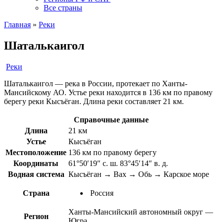
Все страны
Главная
»
Реки
Шаталькаигол
Реки
Шаталькаигол — река в России, протекает по Ханты-
Мансийскому АО. Устье реки находится в 136 км по правому
берегу реки Кысъёган. Длина реки составляет 21 км.
Справочные данные
Длина
21 км
Устье
Кысъёган
Местоположение
136 км по правому берегу
Координаты
61°50′19″ с. ш. 83°45′14″ в. д.
Водная система
Кысъёган → Вах → Обь → Карское море
Страна
Россия
Ханты-Мансийский автономный округ —
Регион
Югра