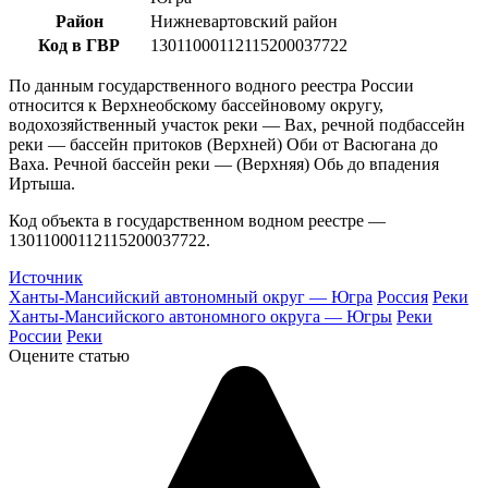
Район
Нижневартовский район
Код в ГВР
13011000112115200037722
По данным государственного водного реестра России
относится к Верхнеобскому бассейновому округу,
водохозяйственный участок реки — Вах, речной подбассейн
реки — бассейн притоков (Верхней) Оби от Васюгана до
Ваха. Речной бассейн реки — (Верхняя) Обь до впадения
Иртыша.
Код объекта в государственном водном реестре —
13011000112115200037722.
Источник
Ханты-Мансийский автономный округ — Югра
Россия
Реки
Ханты-Мансийского автономного округа — Югры
Реки
России
Реки
Оцените статью