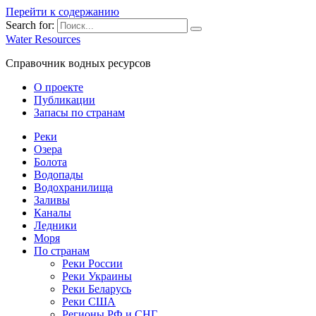
Перейти к содержанию
Search for:
Water Resources
Справочник водных ресурсов
О проекте
Публикации
Запасы по странам
Реки
Озера
Болота
Водопады
Водохранилища
Заливы
Каналы
Ледники
Моря
По странам
Реки России
Реки Украины
Реки Беларусь
Реки США
Регионы РФ и СНГ