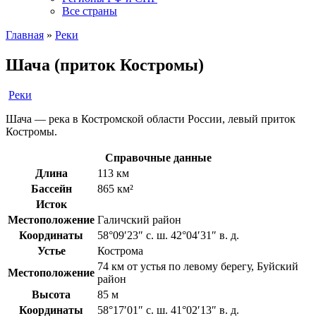
Все страны
Главная
»
Реки
Шача (приток Костромы)
Реки
Шача — река в Костромской области России, левый приток
Костромы.
Справочные данные
Длина
113 км
Бассейн
865 км²
Исток
Местоположение
Галичский район
Координаты
58°09′23″ с. ш. 42°04′31″ в. д.
Устье
Кострома
74 км от устья по левому берегу, Буйский
Местоположение
район
Высота
85 м
Координаты
58°17′01″ с. ш. 41°02′13″ в. д.