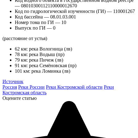
Код водного объекта в государственном водном реестре
— 08010300112110000012670
Код по гидрологической изученности (ГИ) — 110001267
Код бассейна — 08.01.03.001
Номер тома по ГИ — 10
Выпуск по ГИ — 0
(расстояние от устья)
62 км: река Вологница (лв)
78 км: река Водыш (пр)
79 км: река Пичеж (лв)
91 км: река Семёновская (пр)
101 км: река Ломинка (лв)
Источник
Россия
Реки России
Реки Костромской области
Реки
Костромская область
Оцените статью