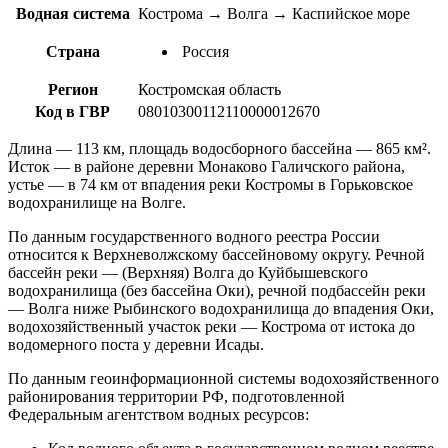
Водная система
Кострома → Волга → Каспийское море
Страна
Россия
Регион
Костромская область
Код в ГВР
08010300112110000012670
Длина — 113 км, площадь водосборного бассейна — 865 км².
Исток — в районе деревни Монаково Галичского района,
устье — в 74 км от впадения реки Костромы в Горьковское
водохранилище на Волге.
По данным государственного водного реестра России
относится к Верхневолжскому бассейновому округу. Речной
бассейн реки — (Верхняя) Волга до Куйбышевского
водохранилища (без бассейна Оки), речной подбассейн реки
— Волга ниже Рыбинского водохранилища до впадения Оки,
водохозяйственный участок реки — Кострома от истока до
водомерного поста у деревни Исады.
По данным геоинформационной системы водохозяйственного
районирования территории РФ, подготовленной
Федеральным агентством водных ресурсов: