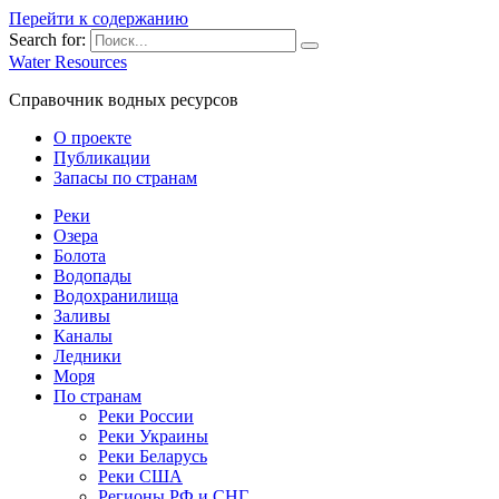
Перейти к содержанию
Search for:
Water Resources
Справочник водных ресурсов
О проекте
Публикации
Запасы по странам
Реки
Озера
Болота
Водопады
Водохранилища
Заливы
Каналы
Ледники
Моря
По странам
Реки России
Реки Украины
Реки Беларусь
Реки США
Регионы РФ и СНГ