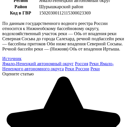
Регион
Ямало-Ненецкий автономный округ
Район
Шурышкарский район
Код в ГВР
15020300112115300023369
По данным государственного водного реестра России
относится к Нижнеобскому бассейновому округу,
водохозяйственный участок реки — Обь от впадения реки
Северная Сосьва до города Салехард, речной подбассейн реки
— бассейны притоков Оби ниже впадения Северной Сосьвы.
Речной бассейн реки — (Нижняя) Обь от впадения Иртыша.
Источник
Ямало-Ненецкий автономный округ
Россия
Реки Ямало-
Ненецкого автономного округа
Реки России
Реки
Оцените статью