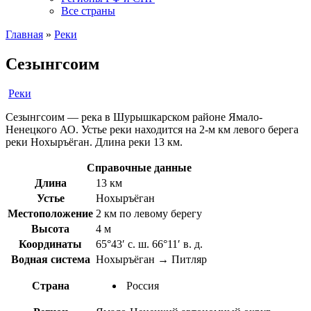
Все страны
Главная
»
Реки
Сезынгсоим
Реки
Сезынгсоим — река в Шурышкарском районе Ямало-
Ненецкого АО. Устье реки находится на 2-м км левого берега
реки Нохыръёган. Длина реки 13 км.
Справочные данные
Длина
13 км
Устье
Нохыръёган
Местоположение
2 км по левому берегу
Высота
4 м
Координаты
65°43′ с. ш. 66°11′ в. д.
Водная система
Нохыръёган → Питляр
Страна
Россия