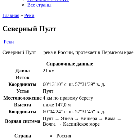
Все страны
Главная
»
Реки
Северный Пулт
Реки
Северный Пулт — река в России, протекает в Пермском крае.
Справочные данные
Длина
21 км
Исток
Координаты
60°13′10″ с. ш. 57°31′39″ в. д.
Устье
Пулт
Местоположение
4 км по правому берегу
Высота
ниже 147,0 м
Координаты
60°04′24″ с. ш. 57°31′45″ в. д.
Пулт → Язьва → Вишера → Кама →
Водная система
Волга → Каспийское море
Страна
Россия