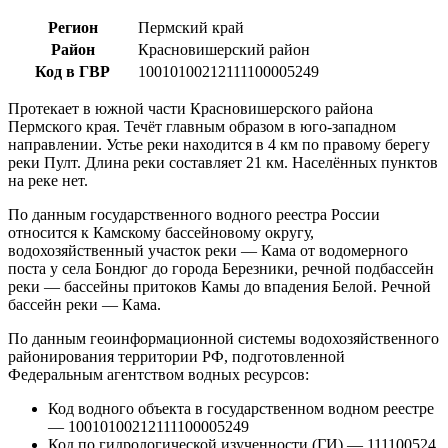
Регион
Пермский край
Район
Красновишерский район
Код в ГВР
10010100212111100005249
Протекает в южной части Красновишерского района
Пермского края. Течёт главным образом в юго-западном
направлении. Устье реки находится в 4 км по правому берегу
реки Пулт. Длина реки составляет 21 км. Населённых пунктов
на реке нет.
По данным государственного водного реестра России
относится к Камскому бассейновому округу,
водохозяйственный участок реки — Кама от водомерного
поста у села Бондюг до города Березники, речной подбассейн
реки — бассейны притоков Камы до впадения Белой. Речной
бассейн реки — Кама.
По данным геоинформационной системы водохозяйственного
районирования территории РФ, подготовленной
Федеральным агентством водных ресурсов:
Код водного объекта в государственном водном реестре
— 10010100212111100005249
Код по гидрологической изученности (ГИ) — 111100524