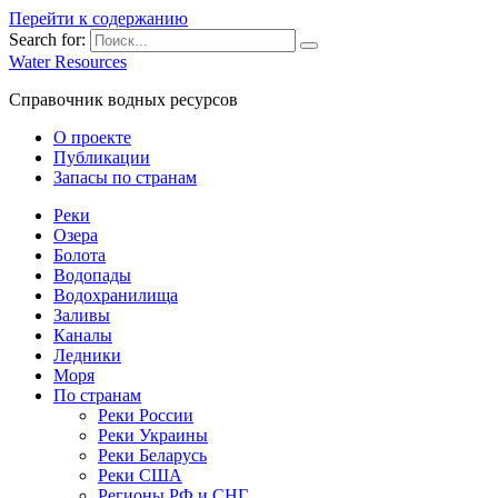
Перейти к содержанию
Search for:
Water Resources
Справочник водных ресурсов
О проекте
Публикации
Запасы по странам
Реки
Озера
Болота
Водопады
Водохранилища
Заливы
Каналы
Ледники
Моря
По странам
Реки России
Реки Украины
Реки Беларусь
Реки США
Регионы РФ и СНГ