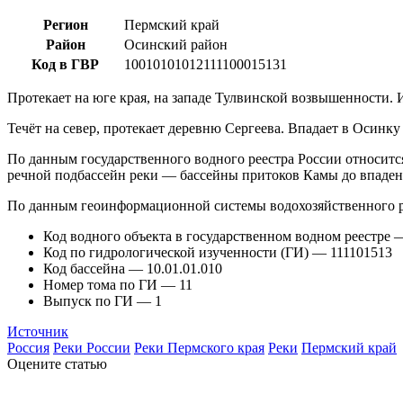
Регион
Пермский край
Район
Осинский район
Код в ГВР
10010101012111100015131
Протекает на юге края, на западе Тулвинской возвышенности. И
Течёт на север, протекает деревню Сергеева. Впадает в Осинку
По данным государственного водного реестра России относитс
речной подбассейн реки — бассейны притоков Камы до впаден
По данным геоинформационной системы водохозяйственного р
Код водного объекта в государственном водном реестре
Код по гидрологической изученности (ГИ) — 111101513
Код бассейна — 10.01.01.010
Номер тома по ГИ — 11
Выпуск по ГИ — 1
Источник
Россия
Реки России
Реки Пермского края
Реки
Пермский край
Оцените статью