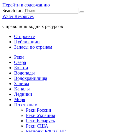
Перейти к содержанию
Search for:
Water Resources
Справочник водных ресурсов
О проекте
Публикации
Запасы по странам
Реки
Озера
Болота
Водопады
Водохранилища
Заливы
Каналы
Ледники
Моря
По странам
Реки России
Реки Украины
Реки Беларусь
Реки США
Регионы РФ и СНГ