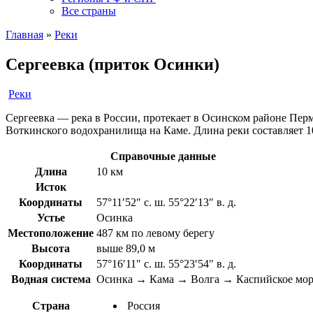
Все страны
Главная
»
Реки
Сергеевка (приток Осинки)
Реки
Сергеевка — река в России, протекает в Осинском районе Пермс
Воткинского водохранилища на Каме. Длина реки составляет 1
Справочные данные
Длина
10 км
Исток
Координаты
57°11′52″ с. ш. 55°22′13″ в. д.
Устье
Осинка
Местоположение
487 км по левому берегу
Высота
выше 89,0 м
Координаты
57°16′11″ с. ш. 55°23′54″ в. д.
Водная система
Осинка → Кама → Волга → Каспийское мор
Страна
Россия