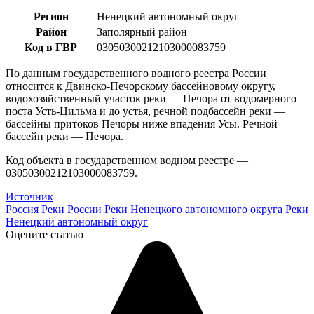
Регион
Ненецкий автономный округ
Район
Заполярный район
Код в ГВР
03050300212103000083759
По данным государственного водного реестра России
относится к Двинско-Печорскому бассейновому округу,
водохозяйственный участок реки — Печора от водомерного
поста Усть-Цильма и до устья, речной подбассейн реки —
бассейны притоков Печоры ниже впадения Усы. Речной
бассейн реки — Печора.
Код объекта в государственном водном реестре —
03050300212103000083759.
Источник
Россия
Реки России
Реки Ненецкого автономного округа
Реки
Ненецкий автономный округ
Оцените статью