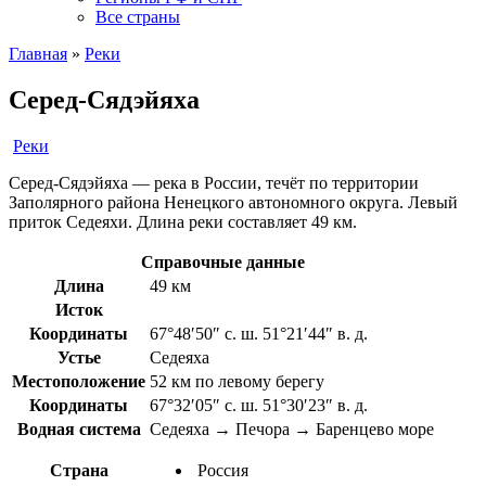
Все страны
Главная
»
Реки
Серед-Сядэйяха
Реки
Серед-Сядэйяха — река в России, течёт по территории
Заполярного района Ненецкого автономного округа. Левый
приток Седеяхи. Длина реки составляет 49 км.
Справочные данные
Длина
49 км
Исток
Координаты
67°48′50″ с. ш. 51°21′44″ в. д.
Устье
Седеяха
Местоположение
52 км по левому берегу
Координаты
67°32′05″ с. ш. 51°30′23″ в. д.
Водная система
Седеяха → Печора → Баренцево море
Страна
Россия