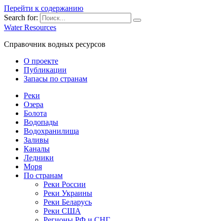
Перейти к содержанию
Search for:
Water Resources
Справочник водных ресурсов
О проекте
Публикации
Запасы по странам
Реки
Озера
Болота
Водопады
Водохранилища
Заливы
Каналы
Ледники
Моря
По странам
Реки России
Реки Украины
Реки Беларусь
Реки США
Регионы РФ и СНГ