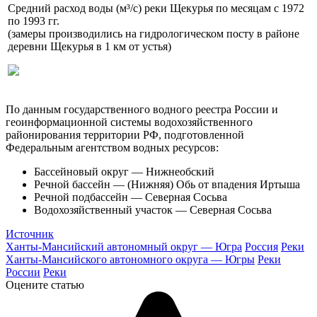
Средний расход воды (м³/с) реки Щекурья по месяцам с 1972
по 1993 гг.
(замеры производились на гидрологическом посту в районе
деревни Щекурья в 1 км от устья)
По данным государственного водного реестра России и
геоинформационной системы водохозяйственного
районирования территории РФ, подготовленной
Федеральным агентством водных ресурсов:
Бассейновый округ — Нижнеобский
Речной бассейн — (Нижняя) Обь от впадения Иртыша
Речной подбассейн — Северная Сосьва
Водохозяйственный участок — Северная Сосьва
Источник
Ханты-Мансийский автономный округ — Югра
Россия
Реки
Ханты-Мансийского автономного округа — Югры
Реки
России
Реки
Оцените статью