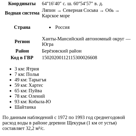
Координаты
64°16′40″ с. ш. 60°54′57″ в. д.
Ляпин → Северная Сосьва → Обь →
Водная система
Карское море
Страна
Россия
Ханты-Мансийский автономный округ —
Регион
Югра
Район
Берёзовский район
Код в ГВР
15020200112115300026608
3 км: Ятрия
7 км: Полья
49 км: Тарыгъя
59 км: Хартес
65 км: Пуйва
78 км: Олений
93 км: Кобыла-Ю
Шайтанка
По данным наблюдений с 1972 по 1993 год среднегодовой
расход воды в районе деревни Щекурья (1 км от устья)
составляет 32,2 м³/с.