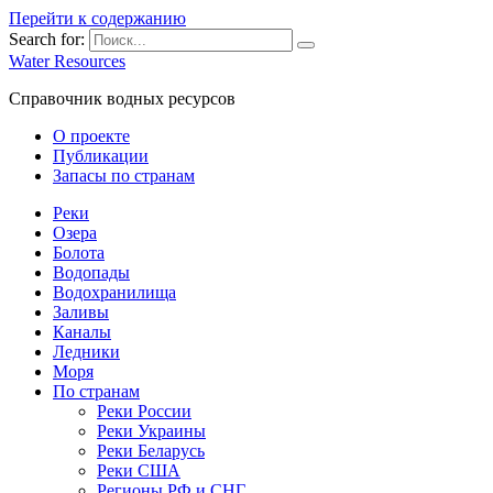
Перейти к содержанию
Search for:
Water Resources
Справочник водных ресурсов
О проекте
Публикации
Запасы по странам
Реки
Озера
Болота
Водопады
Водохранилища
Заливы
Каналы
Ледники
Моря
По странам
Реки России
Реки Украины
Реки Беларусь
Реки США
Регионы РФ и СНГ