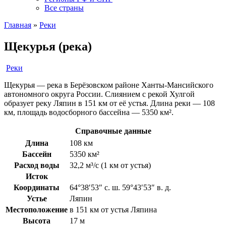
Все страны
Главная
»
Реки
Щекурья (река)
Реки
Щекурья — река в Берёзовском районе Ханты-Мансийского
автономного округа России. Слиянием с рекой Хулгой
образует реку Ляпин в 151 км от её устья. Длина реки — 108
км, площадь водосборного бассейна — 5350 км².
Справочные данные
Длина
108 км
Бассейн
5350 км²
Расход воды
32,2 м³/с (1 км от устья)
Исток
Координаты
64°38′53″ с. ш. 59°43′53″ в. д.
Устье
Ляпин
Местоположение
в 151 км от устья Ляпина
Высота
17 м