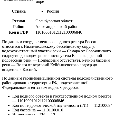
море
Страна
Россия
Регион
Оренбургская область
Район
Александровский район
Код в ГВР
11010001012112100006846
По данным государственного водного реестра России
относится к Нижневолжскому бассейновому округу,
водохозяйственный участок реки — Самара от Сорочинского
гидроузла до водомерного поста у села Елшанка, речной
подбассейн реки — Подбассейн отсутствует. Речной бассейн
реки — Волга от верховий Куйбышевского водохр до
впадения в Каспий.
По данным геоинформационной системы водохозяйственного
районирования территории РФ, подготовленной
Федеральным агентством водных ресурсов:
Код водного объекта в государственном водном реестре
— 11010001012112100006846
Код по гидрологической изученности (ГИ) — 112100684
Код бассейна — 11.01.00.010
Номер тома по ГИ — 12