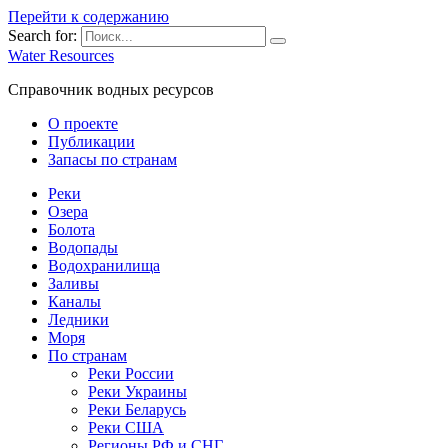
Перейти к содержанию
Search for:
Water Resources
Справочник водных ресурсов
О проекте
Публикации
Запасы по странам
Реки
Озера
Болота
Водопады
Водохранилища
Заливы
Каналы
Ледники
Моря
По странам
Реки России
Реки Украины
Реки Беларусь
Реки США
Регионы РФ и СНГ