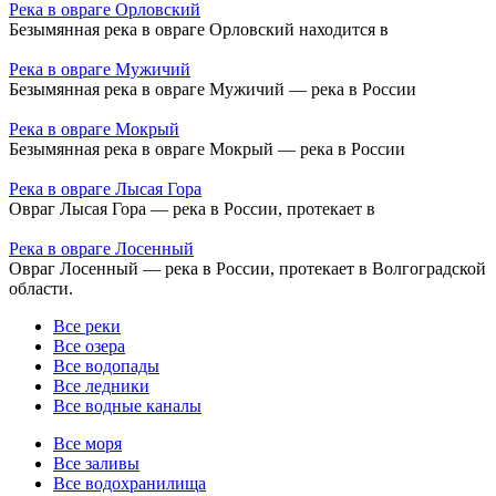
Река в овраге Орловский
Безымянная река в овраге Орловский находится в
Река в овраге Мужичий
Безымянная река в овраге Мужичий — река в России
Река в овраге Мокрый
Безымянная река в овраге Мокрый — река в России
Река в овраге Лысая Гора
Овраг Лысая Гора — река в России, протекает в
Река в овраге Лосенный
Овраг Лосенный — река в России, протекает в Волгоградской
области.
Все реки
Все озера
Все водопады
Все ледники
Все водные каналы
Все моря
Все заливы
Все водохранилища