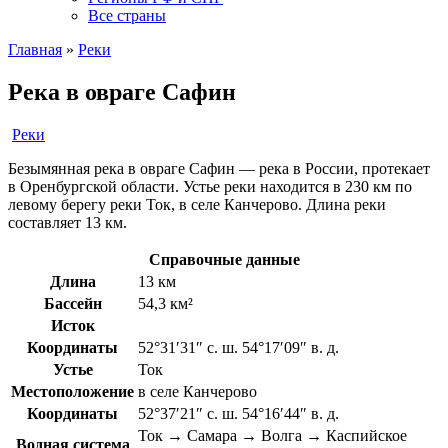
Все страны
Главная
»
Реки
Река в овраге Сафин
Реки
Безымянная река в овраге Сафин — река в России, протекает
в Оренбургской области. Устье реки находится в 230 км по
левому берегу реки Ток, в селе Канчерово. Длина реки
составляет 13 км.
Справочные данные
Длина
13 км
Бассейн
54,3 км²
Исток
Координаты
52°31′31″ с. ш. 54°17′09″ в. д.
Устье
Ток
Местоположение
в селе Канчерово
Координаты
52°37′21″ с. ш. 54°16′44″ в. д.
Ток → Самара → Волга → Каспийское
Водная система