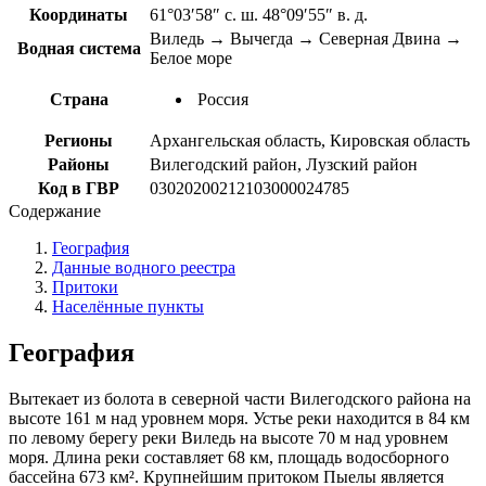
Координаты
61°03′58″ с. ш. 48°09′55″ в. д.
Виледь → Вычегда → Северная Двина →
Водная система
Белое море
Страна
Россия
Регионы
Архангельская область, Кировская область
Районы
Вилегодский район, Лузский район
Код в ГВР
03020200212103000024785
Содержание
География
Данные водного реестра
Притоки
Населённые пункты
География
Вытекает из болота в северной части Вилегодского района на
высоте 161 м над уровнем моря. Устье реки находится в 84 км
по левому берегу реки Виледь на высоте 70 м над уровнем
моря. Длина реки составляет 68 км, площадь водосборного
бассейна 673 км². Крупнейшим притоком Пыелы является