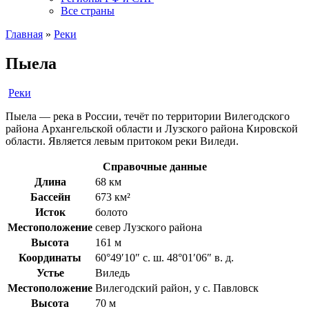
Все страны
Главная
»
Реки
Пыела
Реки
Пыела — река в России, течёт по территории Вилегодского
района Архангельской области и Лузского района Кировской
области. Является левым притоком реки Виледи.
Справочные данные
Длина
68 км
Бассейн
673 км²
Исток
болото
Местоположение
север Лузского района
Высота
161 м
Координаты
60°49′10″ с. ш. 48°01′06″ в. д.
Устье
Виледь
Местоположение
Вилегодский район, у с. Павловск
Высота
70 м