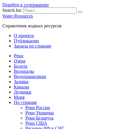
Перейти к содержанию
Search for:
Water Resources
Справочник водных ресурсов
О проекте
Публикации
Запасы по странам
Реки
Озера
Болота
Водопады
Водохранилища
Заливы
Каналы
Ледники
Моря
По странам
Реки России
Реки Украины
Реки Беларусь
Реки США
Регионы РФ и СНГ