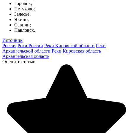
Городок;
Петухово;
Залесье;
Якино;
Савичи;
Павловск.
Источник
Россия
Реки России
Реки Кировской области
Реки
Архангельской области
Реки
Кировская область
Архангельская область
Оцените статью