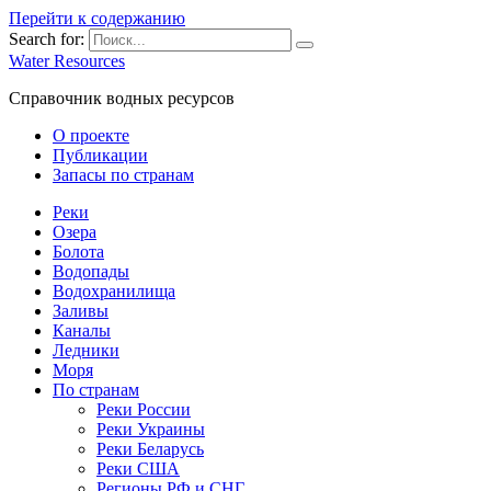
Перейти к содержанию
Search for:
Water Resources
Справочник водных ресурсов
О проекте
Публикации
Запасы по странам
Реки
Озера
Болота
Водопады
Водохранилища
Заливы
Каналы
Ледники
Моря
По странам
Реки России
Реки Украины
Реки Беларусь
Реки США
Регионы РФ и СНГ