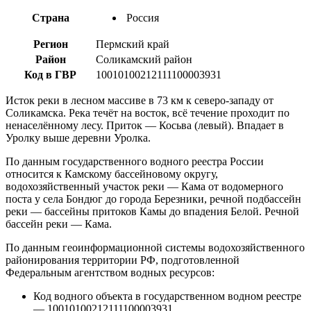
Страна
Россия
Регион
Пермский край
Район
Соликамский район
Код в ГВР
10010100212111100003931
Исток реки в лесном массиве в 73 км к северо-западу от
Соликамска. Река течёт на восток, всё течение проходит по
ненаселённому лесу. Приток — Косьва (левый). Впадает в
Уролку выше деревни Уролка.
По данным государственного водного реестра России
относится к Камскому бассейновому округу,
водохозяйственный участок реки — Кама от водомерного
поста у села Бондюг до города Березники, речной подбассейн
реки — бассейны притоков Камы до впадения Белой. Речной
бассейн реки — Кама.
По данным геоинформационной системы водохозяйственного
районирования территории РФ, подготовленной
Федеральным агентством водных ресурсов:
Код водного объекта в государственном водном реестре
— 10010100212111100003931