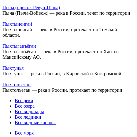
Пыча (приток Ревун-Шара)
Пыча (Пыча-Войвож) — река в России, течет по территории
Пыхтынеигай
Пыхтынеигай — река в России, протекает по Томской
области.
Пыхтыганъёган
Пыхтыганъёган — река в России, протекает по Ханты-
Мансийскому АО.
Пыхтунья
Пыхтунья — река в России, в Кировской и Костромской
Пыхтолъёган
Пыхтолъёган — река в России, протекает по территории
Все реки
Все озера
Все водопады
Все ледники
Все водные каналы
Все моря