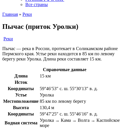
Все страны
Главная
»
Реки
Пычас (приток Уролки)
Реки
Пычас — река в России, протекает в Соликамском районе
Пермского края. Устье реки находится в 85 км по левому
берегу реки Уролка. Длина реки составляет 15 км.
Справочные данные
Длина
15 км
Исток
Координаты
59°46′53″ с. ш. 55°30′13″ в. д.
Устье
Уролка
Местоположение
85 км по левому берегу
Высота
130,4 м
Координаты
59°47′25″ с. ш. 55°46′16″ в. д.
Уролка → Кама → Волга → Каспийское
Водная система
море