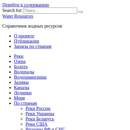
Перейти к содержанию
Search for:
Water Resources
Справочник водных ресурсов
О проекте
Публикации
Запасы по странам
Реки
Озера
Болота
Водопады
Водохранилища
Заливы
Каналы
Ледники
Моря
По странам
Реки России
Реки Украины
Реки Беларусь
Реки США
Регионы РФ и СНГ