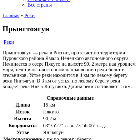
Все страны
Главная
»
Реки
Прынгтоягун
Реки
Прынгтоягун — река в России, протекает по территории
Пуровского района Ямало-Ненецкого автономного округа.
Начинается в озере Пякуто на высоте 90, 2 метра над уровнем
моря, течёт в юго-восточном направлении среди болот и
ягельников. Устье реки находится в 4 км по левому берегу
реки Янгъягун. В 3 км от устья, по левому берегу реки
впадает река Нюча-Котутаяха. Длина реки составляет 15 км.
Справочные данные
Длина
15 км
Исток
Пякуто
Высота
90,2 м
Координаты
63°35′27″ с. ш. 73°56′06″ в. д.
Устье
Янгъягун
Местоположение
4 км по левому берегу