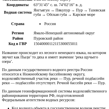
Координаты
63°31′45″ с. ш. 74°02′16″ в. д.
Янгъягун → Пякупур → Пур → Тазовская
Водная система
губа → Обская губа → Карское море
Страна
Россия
Регион
Ямало-Ненецкий автономный округ
Район
Пуровский район
Код в ГВР
15040000112115300055011
Название происходит из лесного ненецкого языка, на котором
звучит как Пыӆи’ то дяха и имеет значение ‘река щучьего
озера’.
По данным государственного водного реестра России
относится к Нижнеобскому бассейновому округу,
водохозяйственный участок реки — Пур, речной подбассейн
реки — подбассейн отсутствует. Речной бассейн реки — Пур.
По данным геоинформационной системы водохозяйственного
районирования территории РФ, подготовленной
Федеральным агентством водных ресурсов:
Код водного объекта в государственном водном реестре