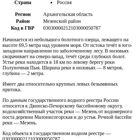
Страна
Россия
Регион
Архангельская область
Район
Мезенский район
Код в ГВР
03030000212103000050787
Начинается из небольшого болотного озерца, лежащего на
высоте 69,5 метра над уровнем моря. От истока течёт в юго-
западном направлении по заболоченному лесу. В низовьях
сворачивает на северо-запад, течёт среди глубоких болот.
Устье реки находится в 18 км по левому берегу реки
Полуночная Пыя. Ширина реки в низовьях — 8 метров,
глубина — 2 метра.
Имеет два относительно крупных левых безымянных
притока.
По данным государственного водного реестра России
относится к Двинско-Печорскому бассейновому округу,
водохозяйственный участок реки — Мезень от водомерного
поста деревни Малонисогорская и до устья. Речной бассейн
реки — Мезень.
Код объекта в государственном водном реестре —
03030000212103000050787.