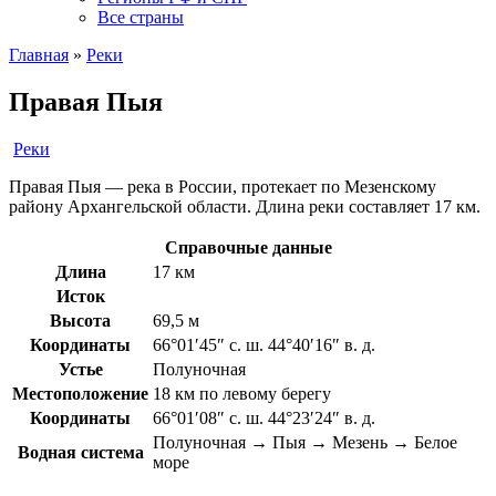
Все страны
Главная
»
Реки
Правая Пыя
Реки
Правая Пыя — река в России, протекает по Мезенскому
району Архангельской области. Длина реки составляет 17 км.
Справочные данные
Длина
17 км
Исток
Высота
69,5 м
Координаты
66°01′45″ с. ш. 44°40′16″ в. д.
Устье
Полуночная
Местоположение
18 км по левому берегу
Координаты
66°01′08″ с. ш. 44°23′24″ в. д.
Полуночная → Пыя → Мезень → Белое
Водная система
море