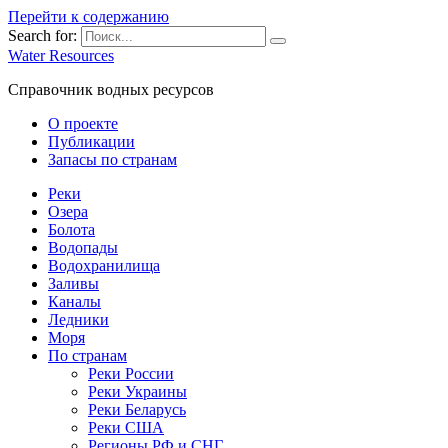
Перейти к содержанию
Search for:
Water Resources
Справочник водных ресурсов
О проекте
Публикации
Запасы по странам
Реки
Озера
Болота
Водопады
Водохранилища
Заливы
Каналы
Ледники
Моря
По странам
Реки России
Реки Украины
Реки Беларусь
Реки США
Регионы РФ и СНГ