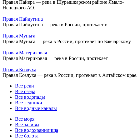
Правая Пайера — река в Шурышкарском районе Ямало-
Ненецкого АО.
Правая Пайдугина
Правая Пайдугина — река в России, протекает в
Правая Муньга
Правая Муньга — река в России, протекает по Бакчарскому
Правая Материковая
Правая Материковая — река в России, протекает
Правая Козлуха
Правая Козлуха — река в России, протекает в Алтайском крае.
Все реки
Все озера
Все водопады
Все ледники
Все водные каналы
Все моря
Все заливы
Все водохранилища
Все болота