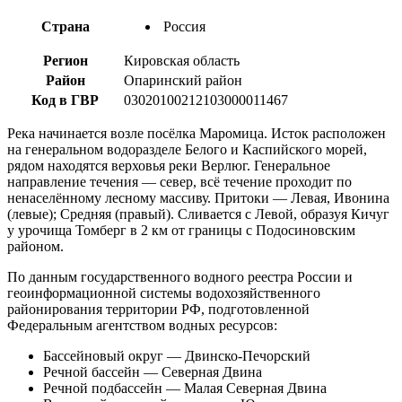
Страна
Россия
Регион
Кировская область
Район
Опаринский район
Код в ГВР
03020100212103000011467
Река начинается возле посёлка Маромица. Исток расположен
на генеральном водоразделе Белого и Каспийского морей,
рядом находятся верховья реки Верлюг. Генеральное
направление течения — север, всё течение проходит по
ненаселённому лесному массиву. Притоки — Левая, Ивонина
(левые); Средняя (правый). Сливается с Левой, образуя Кичуг
у урочища Томберг в 2 км от границы с Подосиновским
районом.
По данным государственного водного реестра России и
геоинформационной системы водохозяйственного
районирования территории РФ, подготовленной
Федеральным агентством водных ресурсов:
Бассейновый округ — Двинско-Печорский
Речной бассейн — Северная Двина
Речной подбассейн — Малая Северная Двина