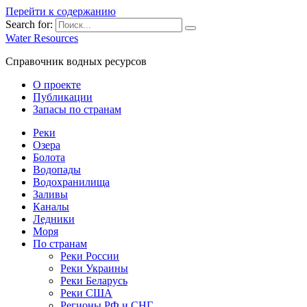
Перейти к содержанию
Search for:
Water Resources
Справочник водных ресурсов
О проекте
Публикации
Запасы по странам
Реки
Озера
Болота
Водопады
Водохранилища
Заливы
Каналы
Ледники
Моря
По странам
Реки России
Реки Украины
Реки Беларусь
Реки США
Регионы РФ и СНГ