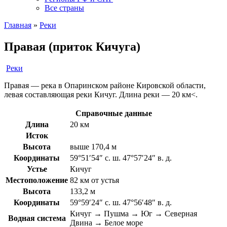
Все страны
Главная
»
Реки
Правая (приток Кичуга)
Реки
Правая — река в Опаринском районе Кировской области,
левая составляющая реки Кичуг. Длина реки — 20 км<.
Справочные данные
Длина
20 км
Исток
Высота
выше 170,4 м
Координаты
59°51′54″ с. ш. 47°57′24″ в. д.
Устье
Кичуг
Местоположение
82 км от устья
Высота
133,2 м
Координаты
59°59′24″ с. ш. 47°56′48″ в. д.
Кичуг → Пушма → Юг → Северная
Водная система
Двина → Белое море