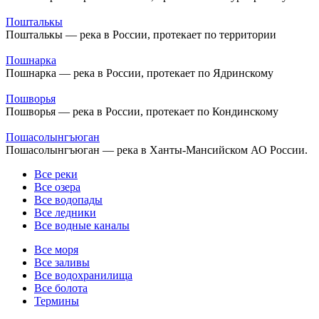
Пошталькы
Пошталькы — река в России, протекает по территории
Пошнарка
Пошнарка — река в России, протекает по Ядринскому
Пошворья
Пошворья — река в России, протекает по Кондинскому
Пошасолынгъюган
Пошасолынгъюган — река в Ханты-Мансийском АО России.
Все реки
Все озера
Все водопады
Все ледники
Все водные каналы
Все моря
Все заливы
Все водохранилища
Все болота
Термины