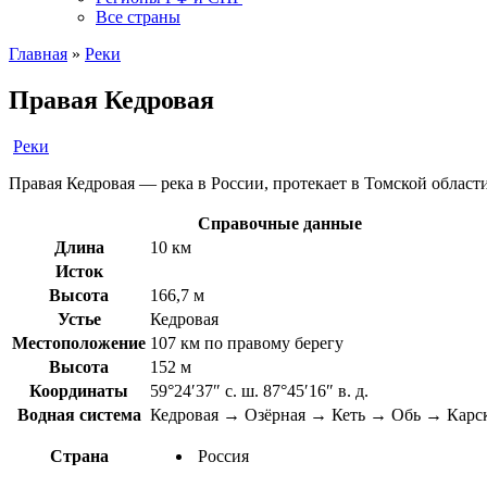
Все страны
Главная
»
Реки
Правая Кедровая
Реки
Правая Кедровая — река в России, протекает в Томской области
Справочные данные
Длина
10 км
Исток
Высота
166,7 м
Устье
Кедровая
Местоположение
107 км по правому берегу
Высота
152 м
Координаты
59°24′37″ с. ш. 87°45′16″ в. д.
Водная система
Кедровая → Озёрная → Кеть → Обь → Карск
Страна
Россия