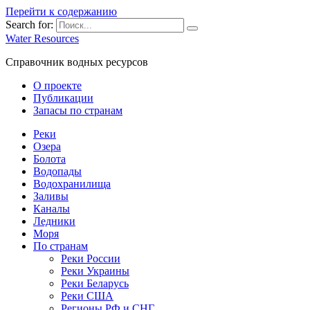
Перейти к содержанию
Search for:
Water Resources
Справочник водных ресурсов
О проекте
Публикации
Запасы по странам
Реки
Озера
Болота
Водопады
Водохранилища
Заливы
Каналы
Ледники
Моря
По странам
Реки России
Реки Украины
Реки Беларусь
Реки США
Регионы РФ и СНГ