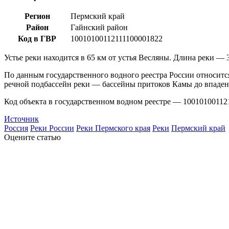
Регион
Пермский край
Район
Гайнский район
Код в ГВР
10010100112111100001822
Устье реки находится в 65 км от устья Весляны. Длина реки — 
По данным государственного водного реестра России относится
речной подбассейн реки — бассейны притоков Камы до впаден
Код объекта в государственном водном реестре — 10010100112
Источник
Россия
Реки России
Реки Пермского края
Реки
Пермский край
Оцените статью