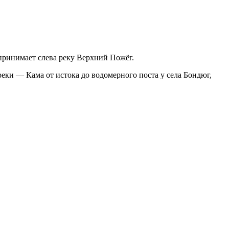
 принимает слева реку Верхний Пожёг.
еки — Кама от истока до водомерного поста у села Бондюг,