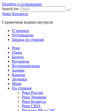
Перейти к содержанию
Search for:
Water Resources
Справочник водных ресурсов
О проекте
Публикации
Запасы по странам
Реки
Озера
Болота
Водопады
Водохранилища
Заливы
Каналы
Ледники
Моря
По странам
Реки России
Реки Украины
Реки Беларусь
Реки США
Регионы РФ и СНГ