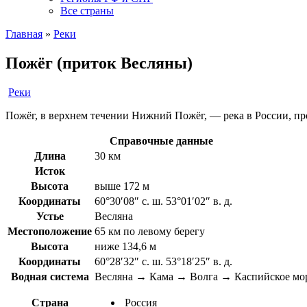
Все страны
Главная
»
Реки
Пожёг (приток Весляны)
Реки
Пожёг, в верхнем течении Нижний Пожёг, — река в России, пр
Справочные данные
Длина
30 км
Исток
Высота
выше 172 м
Координаты
60°30′08″ с. ш. 53°01′02″ в. д.
Устье
Весляна
Местоположение
65 км по левому берегу
Высота
ниже 134,6 м
Координаты
60°28′32″ с. ш. 53°18′25″ в. д.
Водная система
Весляна → Кама → Волга → Каспийское мо
Страна
Россия