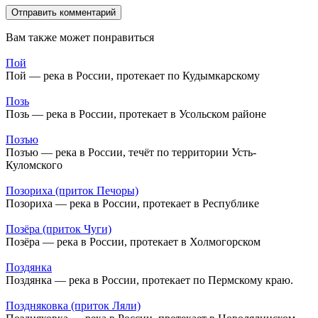
Вам также может понравиться
Пой
Пой — река в России, протекает по Кудымкарскому
Позь
Позь — река в России, протекает в Усольском районе
Позъю
Позъю — река в России, течёт по территории Усть-
Куломского
Позориха (приток Печоры)
Позориха — река в России, протекает в Республике
Позёра (приток Чуги)
Позёра — река в России, протекает в Холмогорском
Поздянка
Поздянка — река в России, протекает по Пермскому краю.
Поздняковка (приток Ляли)