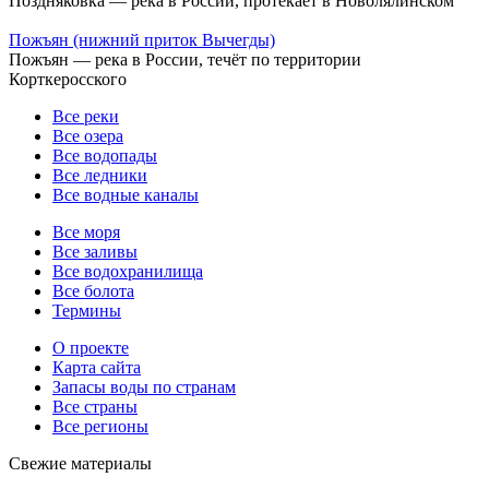
Поздняковка — река в России, протекает в Новолялинском
Пожъян (нижний приток Вычегды)
Пожъян — река в России, течёт по территории
Корткеросского
Все реки
Все озера
Все водопады
Все ледники
Все водные каналы
Все моря
Все заливы
Все водохранилища
Все болота
Термины
О проекте
Карта сайта
Запасы воды по странам
Все страны
Все регионы
Свежие материалы