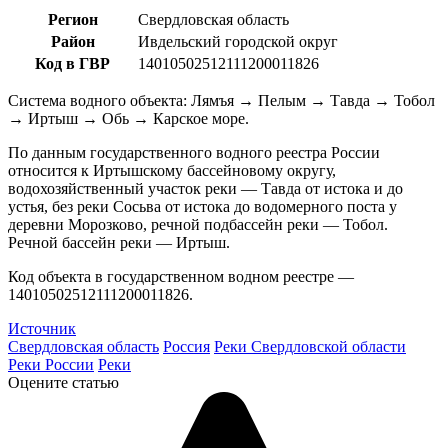
Регион
Свердловская область
Район
Ивдельский городской округ
Код в ГВР
14010502512111200011826
Система водного объекта: Лямъя → Пелым → Тавда → Тобол
→ Иртыш → Обь → Карское море.
По данным государственного водного реестра России
относится к Иртышскому бассейновому округу,
водохозяйственный участок реки — Тавда от истока и до
устья, без реки Сосьва от истока до водомерного поста у
деревни Морозково, речной подбассейн реки — Тобол.
Речной бассейн реки — Иртыш.
Код объекта в государственном водном реестре —
14010502512111200011826.
Источник
Свердловская область
Россия
Реки Свердловской области
Реки России
Реки
Оцените статью