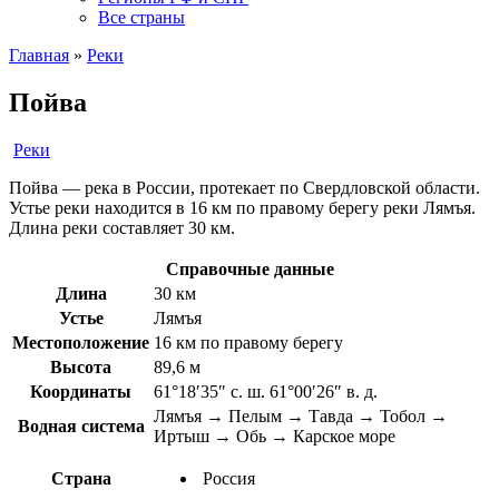
Все страны
Главная
»
Реки
Пойва
Реки
Пойва — река в России, протекает по Свердловской области.
Устье реки находится в 16 км по правому берегу реки Лямъя.
Длина реки составляет 30 км.
Справочные данные
Длина
30 км
Устье
Лямъя
Местоположение
16 км по правому берегу
Высота
89,6 м
Координаты
61°18′35″ с. ш. 61°00′26″ в. д.
Лямъя → Пелым → Тавда → Тобол →
Водная система
Иртыш → Обь → Карское море
Страна
Россия