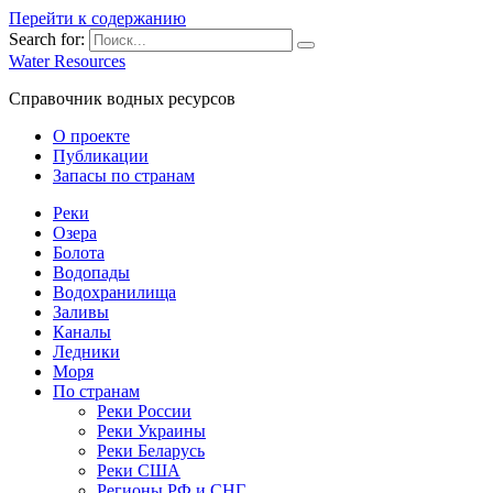
Перейти к содержанию
Search for:
Water Resources
Справочник водных ресурсов
О проекте
Публикации
Запасы по странам
Реки
Озера
Болота
Водопады
Водохранилища
Заливы
Каналы
Ледники
Моря
По странам
Реки России
Реки Украины
Реки Беларусь
Реки США
Регионы РФ и СНГ