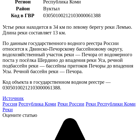
Регион
Республика Коми
Район
Вуктыл
Код в ГВР
03050100212103000061388
Устье реки находится в 34 км по левому берегу реки Лемъю.
Длина реки составляет 13 км.
По данным государственного водного реестра России
относится к Двинско-Печорскому бассейновому округу,
водохозяйственный участок реки — Печора от водомерного
поста у посёлка Шердино до впадения реки Уса, речной
подбассейн реки — бассейны притоков Печоры до впадения
Усы. Речной бассейн реки — Печора.
Код объекта в государственном водном реестре —
03050100212103000061388.
Источник
Россия
Республика Коми
Реки России
Реки Республики Коми
Реки
Оцените статью