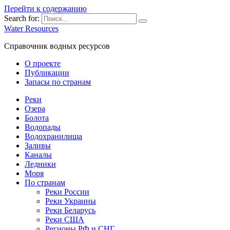
Перейти к содержанию
Search for:
Water Resources
Справочник водных ресурсов
О проекте
Публикации
Запасы по странам
Реки
Озера
Болота
Водопады
Водохранилища
Заливы
Каналы
Ледники
Моря
По странам
Реки России
Реки Украины
Реки Беларусь
Реки США
Регионы РФ и СНГ