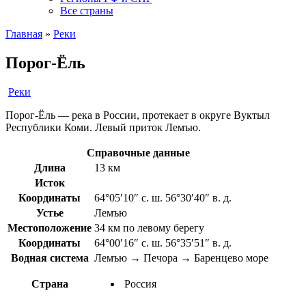
Все страны
Главная
»
Реки
Порог-Ёль
Реки
Порог-Ёль — река в России, протекает в округе Вуктыл
Республики Коми. Левый приток Лемъю.
Справочные данные
Длина
13 км
Исток
Координаты
64°05′10″ с. ш. 56°30′40″ в. д.
Устье
Лемъю
Местоположение
34 км по левому берегу
Координаты
64°00′16″ с. ш. 56°35′51″ в. д.
Водная система
Лемъю → Печора → Баренцево море
Страна
Россия