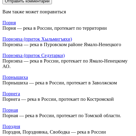
Вам также может понравиться
Порня
Порня — река в России, протекает по территории
Порнэяха (приток Хыльмигъяхи)
Порнэяха — река в Пуровском районе Ямало-Ненецкого
Порнэяха (приток Седэтарки)
Порнэяха — река в России, протекает по Ямало-Ненецкому
АО.
Порнышиха
Порнышиха — река в России, протекает в Заволжском
Порнега
Порнега — река в России, протекает по Костромской
Порная
Порная — река в России, протекает по Томской области.
Порздня
Порздня, Порзднянка, Свободка — река в России