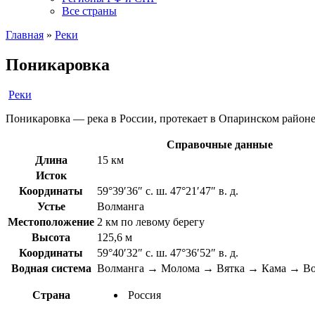
Все страны
Главная
»
Реки
Поникаровка
Реки
Поникаровка — река в России, протекает в Опаринском районе 
Справочные данные
Длина
15 км
Исток
Координаты
59°39′36″ с. ш. 47°21′47″ в. д.
Устье
Волманга
Местоположение
2 км по левому берегу
Высота
125,6 м
Координаты
59°40′32″ с. ш. 47°36′52″ в. д.
Водная система
Волманга → Молома → Вятка → Кама → Во
Страна
Россия