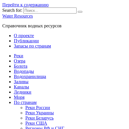
Перейти к содержанию
Search for:
Water Resources
Справочник водных ресурсов
О проекте
Публикации
Запасы по странам
Реки
Озера
Болота
Водопады
Водохранилища
Заливы
Каналы
Ледники
Моря
По странам
Реки России
Реки Украины
Реки Беларусь
Реки США
Регионы РФ и СНГ