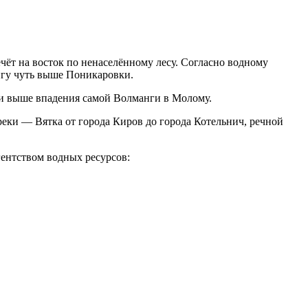
ечёт на восток по ненаселённому лесу. Согласно водному
ангу чуть выше Поникаровки.
ми выше впадения самой Волманги в Молому.
реки — Вятка от города Киров до города Котельнич, речной
ентством водных ресурсов: