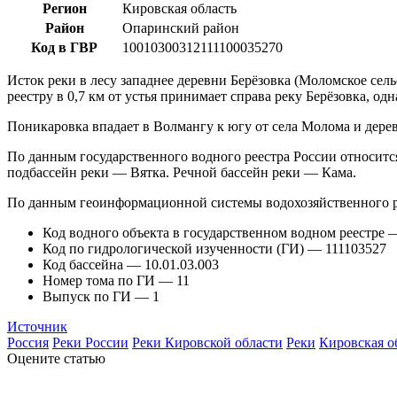
Регион
Кировская область
Район
Опаринский район
Код в ГВР
10010300312111100035270
Исток реки в лесу западнее деревни Берёзовка (Моломское сель
реестру в 0,7 км от устья принимает справа реку Берёзовка, о
Поникаровка впадает в Волмангу к югу от села Молома и дер
По данным государственного водного реестра России относитс
подбассейн реки — Вятка. Речной бассейн реки — Кама.
По данным геоинформационной системы водохозяйственного р
Код водного объекта в государственном водном реестре
Код по гидрологической изученности (ГИ) — 111103527
Код бассейна — 10.01.03.003
Номер тома по ГИ — 11
Выпуск по ГИ — 1
Источник
Россия
Реки России
Реки Кировской области
Реки
Кировская о
Оцените статью