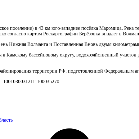
ское поселение) в 43 км юго-западнее посёлка Маромица. Река т
днако согласно картам Роскартографии Берёзовка впадает в Волм
евень Нижняя Волманга и Поставленная Вновь двумя километра
я к Камскому бассейновому округу, водохозяйственный участок 
айонирования территории РФ, подготовленной Федеральным аг
 — 10010300312111100035270
бласть